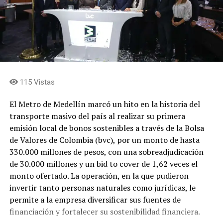
y la sostenibilidad del escenario a largo plazo.
Concejales que integran la comisión de ponentes
expresaron que el proyecto representa una oportunidad
para transformar el estadio Atanasio Girardot en un
escenario de talla mundial, capaz de responder a las
exigencias de los grandes eventos deportivos y
115 Vistas
culturales, superando la obsolescencia de la
infraestructura, fortaleciendo su sostenibilidad
El Metro de Medellín marcó un hito en la historia del
financiera y convirtiéndolo en un recinto
transporte masivo del país al realizar su primera
multipropósito bajo estándares internacionales,
emisión local de bonos sostenibles a través de la Bolsa
mediante un modelo de financiación que combina
de Valores de Colombia (bvc), por un monto de hasta
recursos públicos y privados.
330.000 millones de pesos, con una sobreadjudicación
de 30.000 millones y un bid to cover de 1,62 veces el
Finalmente manifestaron que la EDU liderará la
monto ofertado. La operación, en la que pudieron
estructuración del proyecto por su capacidad técnica y
invertir tanto personas naturales como jurídicas, le
jurídica, garantizando que el estadio continúe siendo de
permite a la empresa diversificar sus fuentes de
propiedad del Distrito. También señalaron que este
financiación y fortalecer su sostenibilidad financiera.
modelo podría convertirse en un referente para el