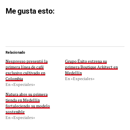
Me gusta esto:
Relacionado
Nespresso presentó la
Grupo Éxito estrena su
primera línea de café
primera Boutique Arkitect en
exclusivo cultivado en
Medellín
Colombia
En «Especiales»
En «Especiales»
Natura abre su primera
tienda en Medellín
fortaleciendo su modelo
sostenible
En «Especiales»