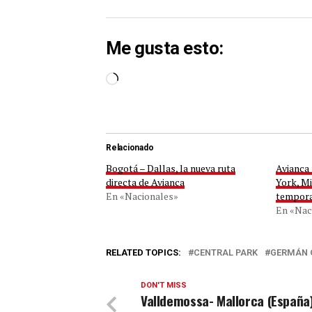
Me gusta esto:
Cargando...
Relacionado
Bogotá – Dallas, la nueva ruta
Avianca 
directa de Avianca
York, M
En «Nacionales»
tempora
En «Nac
RELATED TOPICS:
CENTRAL PARK
GERMÁN 
DON'T MISS
Valldemossa- Mallorca (España