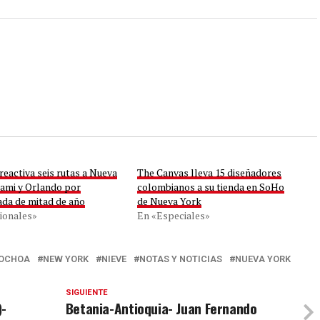
reactiva seis rutas a Nueva
The Canvas lleva 15 diseñadores
iami y Orlando por
colombianos a su tienda en SoHo
da de mitad de año
de Nueva York
ionales»
En «Especiales»
OCHOA
NEW YORK
NIEVE
NOTAS Y NOTICIAS
NUEVA YORK
SIGUIENTE
)-
Betania-Antioquia- Juan Fernando