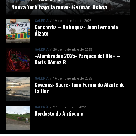
GALERÍA
30 de enero de 2026
Nueva York bajo la nieve- Germán Ochoa
GALERÍA
19 de diciembre de 2025
Concordia – Antioquia- Juan Fernando
Álzate
GALERÍA
28 de noviembre de 2025
«Alumbrados 2025- Parques del Río» –
Doris Gómez B
GALERÍA
16 de noviembre de 2025
Coveñas- Sucre- Juan Fernando Alzate de
La Hoz
GALERÍA
27 de marzo de 2022
Nordeste de Antioquia