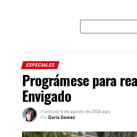
ESPECIALES
Prográmese para real
Envigado
Publicado
6 de agosto de 2026 ago
Por
Doris Gomez