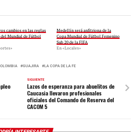
vos cambios en las reglas
Medellín será anfitriona de la
 del Mundial de Fútbol
Copa Mundial de Fútbol Femenino
Sub 20 de la FIFA
ortes»
En «Locales»
COLOMBIA
GUAJIRA
LA COPA DE LA FE
SIGUIENTE
mpleo
Lazos de esperanza para abuelitos de
Caucasia llevaron profesionales
oficiales del Comando de Reserva del
CACOM 5
ODRÍA INTERESARTE