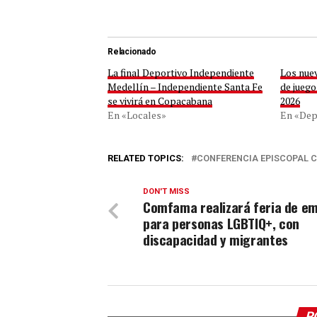
Relacionado
La final Deportivo Independiente
Los nue
Medellín – Independiente Santa Fe
de juego
se vivirá en Copacabana
2026
En «Locales»
En «Dep
RELATED TOPICS:
CONFERENCIA EPISCOPAL 
DON'T MISS
Comfama realizará feria de e
para personas LGBTIQ+, con
discapacidad y migrantes
P