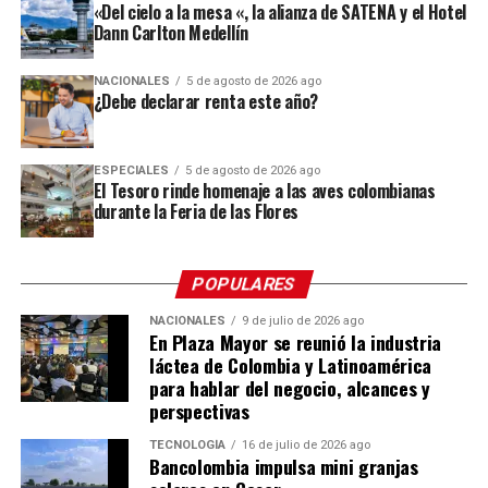
innovación, ampliando así las oportunidades disponibles
«Del cielo a la mesa «, la alianza de SATENA y el Hotel
en la Cámara de Comercio de Medellín para Antioquia –
Dann Carlton Medellín
para quienes emprenden en la ciudad.
Sede Centro, donde los visitantes podrán recorrer más de
90 obras que ponen en valor el arte empírico, los saberes
NACIONALES
5 de agosto de 2026 ago
Comparte el artículo:
tradicionales y las múltiples formas de creación
¿Debe declarar renta este año?
presentes en los territorios colombianos.
El evento reunió representantes de las entidades
ESPECIALES
5 de agosto de 2026 ago
El Tesoro rinde homenaje a las aves colombianas
aliadas, artistas, fue una noche para destacar el talento,
Me gusta esto:
durante la Feria de las Flores
la sensibilidad de quienes participaron de la
convocatoria.
POPULARES
Con el Premio Extramuros, se busca visibilizar los
procesos creativos y promover el arte como un camino
NACIONALES
9 de julio de 2026 ago
En Plaza Mayor se reunió la industria
de reflexión, transformación social, construcción de
láctea de Colombia y Latinoamérica
nuevas oportunidades para las personas privadas de la
para hablar del negocio, alcances y
libertad.
perspectivas
Los ganadores
TECNOLOGÍA
16 de julio de 2026 ago
Bancolombia impulsa mini granjas