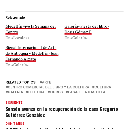
Relacionado
Medellín vive la Semana del
Galería- Fiesta del libro-
Centro
Doris Gómez B
En «Locales»
En «Galería»
Bienal Internacional de Arte
de Antioquia y Medellín- Juan
Fernando Alzate
En «Galería»
RELATED TOPICS:
ARTE
CENTRO COMERCIAL DEL LIBRO Y LA CULTURA
CULTURA
GALERÍA
LECTURA
LIBROS
PASAJE LA BASTILLA
SIGUIENTE
Sonsón avanza en la recuperación de la casa Gregorio
Gutiérrez González
DON'T MISS