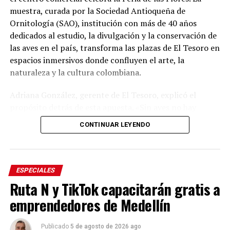
muestra, curada por la Sociedad Antioqueña de
Ornitología (SAO), institución con más de 40 años
dedicados al estudio, la divulgación y la conservación de
las aves en el país, transforma las plazas de El Tesoro en
espacios inmersivos donde confluyen el arte, la
naturaleza y la cultura colombiana.
Adriana González, gerente de El Tesoro, explicó el
propósito detrás de esta apuesta. «Sin aves no hay
flores. Por esta razón abrimos nuestra celebración de la
CONTINUAR LEYENDO
Feria de las Flores con ‘Colombia, país de las aves’, una
experiencia asesorada por la Sociedad Antioqueña de
Ornitología, quienes nos guiaron para cumplir nuestro
propósito: diseñar espacios que nos enseñen sobre
ESPECIALES
nuestras riquezas naturales para enamorarnos de ellas y
Ruta N y TikTok capacitarán gratis a
aportar a su conservación», afirmó la vocera, quien
emprendedores de Medellín
invitó a antioqueños y visitantes a disfrutar de
exhibiciones, talleres, música, gastronomía y artesanías
Publicado
5 de agosto de 2026 ago