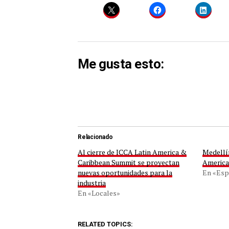
Me gusta esto:
Relacionado
Al cierre de ICCA Latin America &
Medellí
Caribbean Summit se proyectan
America
nuevas oportunidades para la
En «Esp
industria
En «Locales»
RELATED TOPICS: