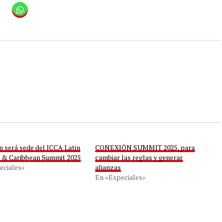
n será sede del ICCA Latin
CONEXIÓN SUMMIT 2025, para
 & Caribbean Summit 2025
cambiar las reglas y generar
eciales»
alianzas
En «Especiales»