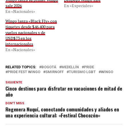
sale 2026
En «Especiales»
En «Nacionales»
Wingo lanza «Black Fly» con
tiquetes desde $46.400 para
vuelos nacionales y de
USD$73 en los
internacionales
En «Nacionales»
RELATED TOPICS:
BOGOTÁ
MEDELLÍN
PRIDE
PRIDE FEST WINGO
SMIRNOFF
TURISMO LGBT
WINGO
SIGUIENTE
Cinco destinos para disfrutar en vacaciones de mitad de
año
DON'T MISS
Regenera Nuquí, conectando comunidades y aliados en
una experiencia cultural: «Festival Chocozón»