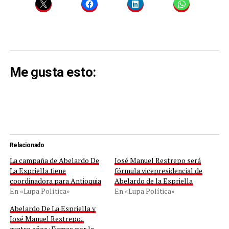
Me gusta esto:
Relacionado
La campaña de Abelardo De
José Manuel Restrepo será
La Espriella tiene
fórmula vicepresidencial de
coordinadora para Antioquia
Abelardo de la Espriella
En «Lupa Política»
En «Lupa Política»
Abelardo De La Espriella y
José Manuel Restrepo..
cuatro años ¡Firmes por la