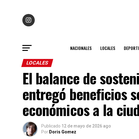
NACIONALES
LOCALES
DEPORT
LOCALES
El balance de sosten
entregó beneficios s
económicos a la ciu
Publicado
12 de mayo de 2026 ago
Por
Doris Gomez