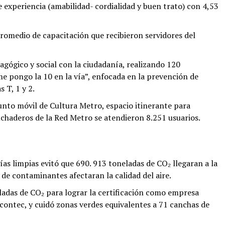
de experiencia (amabilidad- cordialidad y buen trato) con 4,53
promedio de capacitación que recibieron servidores del
agógico y social con la ciudadanía, realizando 120
me pongo la 10 en la vía”, enfocada en la prevención de
s T, 1 y 2.
punto móvil de Cultura Metro, espacio itinerante para
uchaderos de la Red Metro se atendieron 8.251 usuarios.
as limpias evitó que 690. 913 toneladas de CO₂ llegaran a la
de contaminantes afectaran la calidad del aire.
das de CO₂ para lograr la certificación como empresa
contec, y cuidó zonas verdes equivalentes a 71 canchas de