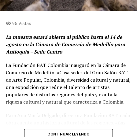
sin costo para aliados VIP. La programación completa
en colaboración con Ruta N. Es un programa de
puede consultarse en eltesoro.com.
aceleración y capacitación para pequeñas y medianas
empresas completamente gratuito, donde podrán
95 Vistas
Comparte el artículo:
acceder a cursos sobre el uso correcto de la plataforma
para crecer su negocio y donde también podrán aplicar
La muestra estará abierta al público hasta el 14 de
a un programa de aceleración donde ganadores y
agosto en la Cámara de Comercio de Medellín para
ganadoras podrán acceder a capital», afirmó el vocero.
Antioquia – Sede Centro
Me gusta esto:
El programa busca que emprendedores y mipymes
La Fundación BAT Colombia inauguró en la Cámara de
incorporen nuevas herramientas de economía digital y
Comercio de Medellín, «Casa sede» del Gran Salón BAT
comercio electrónico para ampliar sus mercados,
de Arte Popular, Colombia, diversidad cultural y natural,
aumentar su visibilidad y sacar mayor provecho de las
una exposición que reúne el talento de artistas
plataformas digitales disponibles. La combinación de
populares de distintas regiones del país y exalta la
formación práctica y acompañamiento especializado
riqueza cultural y natural que caracteriza a Colombia.
también apunta a acelerar la transformación digital del
tejido empresarial local y fortalecer una economía más
Para Ana María Delgado, directora Fundación BAT, cada
competitiva.
obra cuenta una historia cultural de las regiones. «
Las
mejores obras, los artistas empíricos de Colombia que
Con esta iniciativa, Ruta N consolida su papel como
CONTINUAR LEYENDO