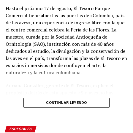
Hasta el próximo 17 de agosto, El Tesoro Parque
Comercial tiene abiertas las puertas de «Colombia, país
de las aves», una experiencia de ingreso libre con la que
el centro comercial celebra la Feria de las Flores. La
muestra, curada por la Sociedad Antioqueña de
Ornitología (SAO), institución con más de 40 años
dedicados al estudio, la divulgación y la conservación de
las aves en el país, transforma las plazas de El Tesoro en
espacios inmersivos donde confluyen el arte, la
naturaleza y la cultura colombiana.
Adriana González, gerente de El Tesoro, explicó el
propósito detrás de esta apuesta. «Sin aves no hay
flores. Por esta razón abrimos nuestra celebración de la
CONTINUAR LEYENDO
Feria de las Flores con ‘Colombia, país de las aves’, una
experiencia asesorada por la Sociedad Antioqueña de
Ornitología, quienes nos guiaron para cumplir nuestro
propósito: diseñar espacios que nos enseñen sobre
ESPECIALES