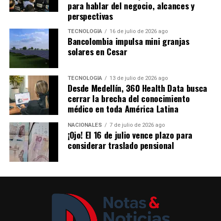
para hablar del negocio, alcances y
libertad.
perspectivas
Los ganadores
TECNOLOGÍA
16 de julio de 2026 ago
Bancolombia impulsa mini granjas
solares en Cesar
Gran Premio:
Wiler Alexander Gil Rueda, por la
obra
La Rosa Mística
, de la Cárcel y Penitenciaría
TECNOLOGÍA
13 de julio de 2026 ago
con Alta y Media Seguridad de Itagüí.
Desde Medellín, 360 Health Data busca
cerrar la brecha del conocimiento
Mención de Honor:
Jorge Cárdenas Sarabanda,
médico en toda América Latina
por la obra
Historias que cruzan el río Magdalena
,
del Centro Penitenciario de Mediana Seguridad de
NACIONALES
7 de julio de 2026 ago
Puerto Berrío.
¡Ojo! El 16 de julio vence plazo para
considerar traslado pensional
Con este reconocimiento, la Fundación BAT Colombia
reafirma su compromiso con compromiso con la
promoción del arte como un instrumento de inclusión,
dignificación y transformación social, brindando
espacios para que el talento de los artistas populares y
de las personas privadas de la libertad sea reconocido y