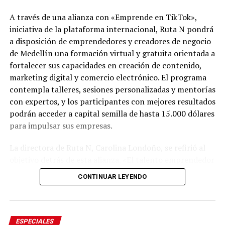
A través de una alianza con «Emprende en TikTok»,
iniciativa de la plataforma internacional, Ruta N pondrá
a disposición de emprendedores y creadores de negocio
de Medellín una formación virtual y gratuita orientada a
fortalecer sus capacidades en creación de contenido,
marketing digital y comercio electrónico. El programa
contempla talleres, sesiones personalizadas y mentorías
con expertos, y los participantes con mejores resultados
podrán acceder a capital semilla de hasta 15.000 dólares
para impulsar sus empresas.
Del 6 al 17 de agosto, Plaza Cines, el pasillo Norte y
Plaza Fuente serán sede de Raíces, la feria artesanal que
La directora de Ruta N, Carolina Londoño, se refirió al
este año contará con México como país invitado, en un
objetivo detrás de esta alianza. «El talento emprendedor
encuentro que reunirá el patrimonio cultural de ambos
necesita herramientas, conocimiento y conexiones que
CONTINUAR LEYENDO
territorios y la presencia de artesanos de diferentes
le permitan convertir las ideas en negocios con
departamentos colombianos.
potencial. Por eso, trabajamos para que cada vez más
personas que crean empresa en Medellín tengan acceso
Por su parte, Plaza Palmas albergará hasta el 17 de
a oportunidades. Desde Ruta N seguimos conectando
ESPECIALES