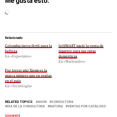
Me gusta esto:
Cargando...
Relacionado
Colombia tierra fértil para la
JetSMART inició la venta de
belleza
tiquetes para sus rutas
En «Especiales»
domésticas
En «Nacionales»
Por tercer año Xiomi es la
marca número uno en ventas
en el país
En «Tecnología»
RELATED TOPICS:
AVON
CONSULTORA
DÍA DE LA CONSULTORA
NATURA
VENTAS POR CATÁLOGO
SIGUIENTE