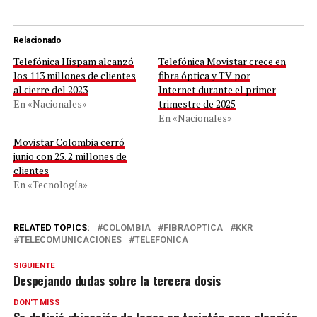
Relacionado
Telefónica Hispam alcanzó
Telefónica Movistar crece en
los 113 millones de clientes
fibra óptica y TV por
al cierre del 2023
Internet durante el primer
En «Nacionales»
trimestre de 2025
En «Nacionales»
Movistar Colombia cerró
junio con 25. 2 millones de
clientes
En «Tecnología»
RELATED TOPICS:
COLOMBIA
FIBRAOPTICA
KKR
TELECOMUNICACIONES
TELEFONICA
SIGUIENTE
Despejando dudas sobre la tercera dosis
DON'T MISS