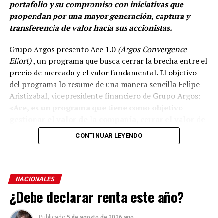
portafolio y su compromiso con iniciativas que
propendan por una mayor generación, captura y
transferencia de valor hacia sus accionistas.
Grupo Argos presento Ace 1.0
(Argos Convergence
Effort)
, un programa que busca cerrar la brecha entre el
precio de mercado y el valor fundamental. El objetivo
del programa lo resume de una manera sencilla Felipe
Aristizabal, vicepresidente financiero de Grupo Argos:
«Ace, es un programa que tiene como objetivo
gestionar el valor de la compañía, cerrar el valor de
la brecha que existe entre el precio que el mercado
CONTINUAR LEYENDO
reconoce del valor fundamental de nuestra
estrategia».
El programa, se apoya en la hoja de ruta que la
NACIONALES
organización ha trazado y recorrido durante la última
¿Debe declarar renta este año?
década para simplificar su estructura, en enfocar su
portafolio, fortalecer su balance, rotar capital y hacer
Publicado
5 de agosto de 2026 ago