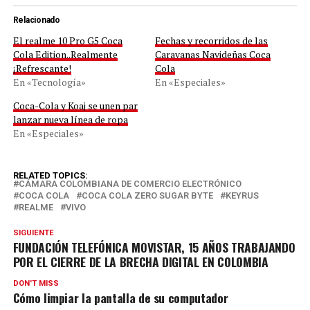
Relacionado
El realme 10 Pro G5 Coca
Fechas y recorridos de las
Cola Edition..Realmente
Caravanas Navideñas Coca
¡Refrescante!
Cola
En «Tecnología»
En «Especiales»
Coca-Cola y Koaj se unen par
lanzar nueva línea de ropa
En «Especiales»
RELATED TOPICS:
CÁMARA COLOMBIANA DE COMERCIO ELECTRÓNICO
COCA COLA
COCA COLA ZERO SUGAR BYTE
KEYRUS
REALME
VIVO
SIGUIENTE
FUNDACIÓN TELEFÓNICA MOVISTAR, 15 AÑOS TRABAJANDO
POR EL CIERRE DE LA BRECHA DIGITAL EN COLOMBIA
DON'T MISS
Cómo limpiar la pantalla de su computador