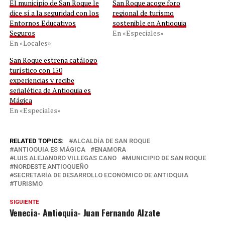
El municipio de San Roque le
San Roque acoge foro
dice sí a la seguridad con los
regional de turismo
Entornos Educativos
sostenible en Antioquia
Seguros
En «Especiales»
En «Locales»
San Roque estrena catálogo
turístico con 150
experiencias y recibe
señalética de Antioquia es
Mágica
En «Especiales»
RELATED TOPICS:
ALCALDÍA DE SAN ROQUE
ANTIOQUIA ES MÁGICA
ENAMORA
LUIS ALEJANDRO VILLEGAS CANO
MUNICIPIO DE SAN ROQUE
NORDESTE ANTIOQUEÑO
SECRETARÍA DE DESARROLLO ECONÓMICO DE ANTIOQUIA
TURISMO
SIGUIENTE
Venecia- Antioquia- Juan Fernando Alzate