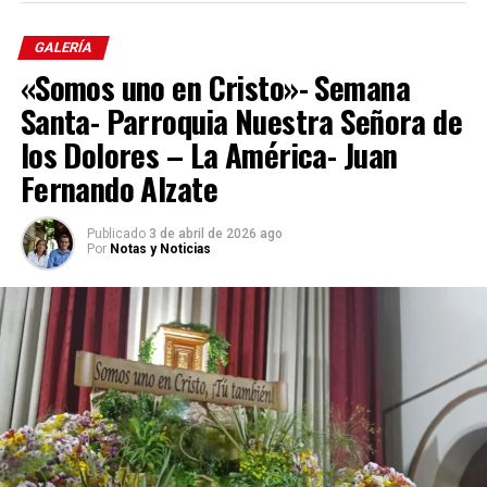
Comparte el artículo:
GALERÍA
«Somos uno en Cristo»- Semana
Santa- Parroquia Nuestra Señora de
Me gusta esto:
los Dolores – La América- Juan
Cargando...
Fernando Alzate
Publicado
3 de abril de 2026 ago
Por
Notas y Noticias