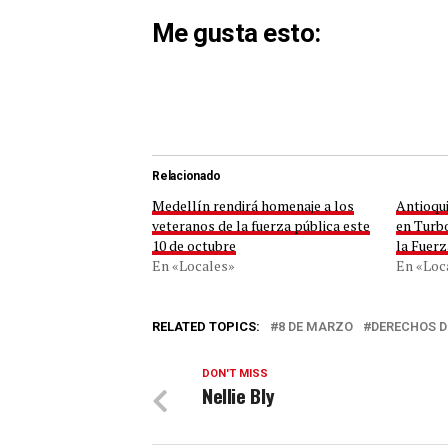
Me gusta esto:
Relacionado
Medellín rendirá homenaje a los
Antioqui
veteranos de la fuerza pública este
en Turb
10 de octubre
la Fuerz
En «Locales»
En «Loc
RELATED TOPICS:
8 DE MARZO
DERECHOS D
DON'T MISS
Nellie Bly