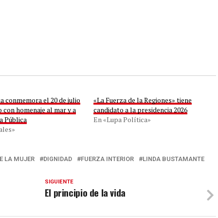
a conmemora el 20 de julio
«La Fuerza de la Regiones» tiene
o con homenaje al mar y a
candidato a la presidencia 2026
a Pública
En «Lupa Política»
ales»
E LA MUJER
DIGNIDAD
FUERZA INTERIOR
LINDA BUSTAMANTE
SIGUIENTE
El principio de la vida