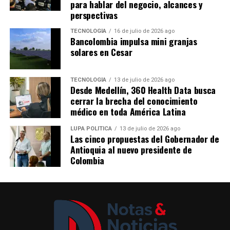
para hablar del negocio, alcances y
complementa con una feria comercial de 20 artesanos
2025, cifra con la que busca consolidar a la marca como
perspectivas
tradicionales, con propuestas de joyería en filigrana,
referente de las celebraciones más importantes de los
mochilas wayuu, ruanas de Nobsa, sombreros aguadeños
TECNOLOGÍA
16 de julio de 2026 ago
antioqueños.
Bancolombia impulsa mini granjas
y cerámica del Carmen de Viboral, entre otros oficios.
Me gusta esto:
solares en Cesar
Comparte el artículo:
TECNOLOGÍA
13 de julio de 2026 ago
Desde Medellín, 360 Health Data busca
cerrar la brecha del conocimiento
médico en toda América Latina
Me gusta esto:
LUPA POLÍTICA
13 de julio de 2026 ago
Las cinco propuestas del Gobernador de
Antioquia al nuevo presidente de
Colombia
Del 6 al 17 de agosto, Plaza Cines, el pasillo Norte y
Plaza Fuente serán sede de Raíces, la feria artesanal que
este año contará con México como país invitado, en un
encuentro que reunirá el patrimonio cultural de ambos