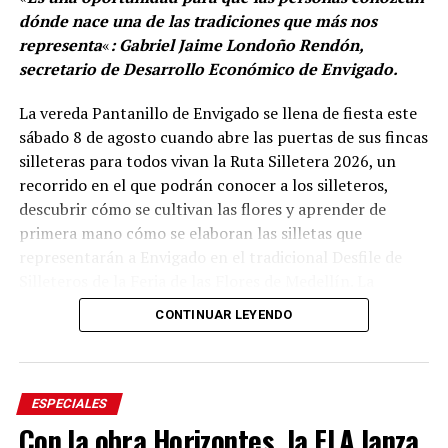
dónde nace una de las tradiciones que más nos
representa
«
: Gabriel Jaime Londoño Rendón,
secretario de Desarrollo Económico de Envigado.
La vereda Pantanillo de Envigado se llena de fiesta este
sábado 8 de agosto cuando abre las puertas de sus fincas
silleteras para todos vivan la Ruta Silletera 2026, un
recorrido en el que podrán conocer a los silleteros,
descubrir cómo se cultivan las flores y aprender de
primera mano cómo se elaboran las silletas que
representarán a Envigado en el tradicional Desfile de
Silleteros de la Feria de las Flores de Medellín. La
jornada también ofrecerá gastronomía, música y otras
CONTINUAR LEYENDO
expresiones de la cultura campesina.
Desde el mediodía y hasta la medianoche, cinco fincas
silleteras de la vereda Pantanillo estarán abiertas al
ESPECIALES
público. Allí, los visitantes podrán recorrer los espacios
Con la obra Horizontes, la FLA lanza
donde las familias campesinas cultivan sus flores,