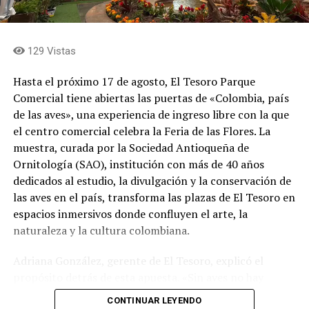
variantes de tapa: 2.000 azules, 2.000 rojas y 2.000
verdes. Luis Fernando Bagué Trujillo, gerente de la
Fábrica de Licores de Antioquia, explicó el significado de
129 Vistas
esta apuesta para la compañía. «Nos llena de orgullo
unir dos símbolos que hacen parte del corazón de los
Hasta el próximo 17 de agosto, El Tesoro Parque
antioqueños: Horizontes, una obra emblemática de
Comercial tiene abiertas las puertas de «Colombia, país
nuestro patrimonio cultural, y Aguardiente Antioqueño,
de las aves», una experiencia de ingreso libre con la que
una marca que por más de cien años ha acompañado
el centro comercial celebra la Feria de las Flores. La
nuestras celebraciones y los momentos más
muestra, curada por la Sociedad Antioqueña de
importantes de nuestra historia. Esta edición especial es
Ornitología (SAO), institución con más de 40 años
un homenaje a nuestras raíces y a los valores que nos
dedicados al estudio, la divulgación y la conservación de
definen: el trabajo, la berraquera, la esperanza, la
las aves en el país, transforma las plazas de El Tesoro en
familia y la capacidad de mirar siempre hacia adelante»,
espacios inmersivos donde confluyen el arte, la
afirmó el directivo.
naturaleza y la cultura colombiana.
El empaque también incluye referencias visuales a la
Adriana González, gerente de El Tesoro, explicó el
Una vez en la zona, los visitantes podrán utilizar un
identidad antioqueña, como la bandera del
propósito detrás de esta apuesta. «Sin aves no hay
circuito interno entre las veredas Pantanillo y Perico,
departamento y sus paisajes de montaña, además del
flores. Por esta razón abrimos nuestra celebración de la
que funcionará desde las 10:00 a. m. hasta las 11:59 p.
CONTINUAR LEYENDO
sello «Modo Antioqueño», estrategia de la