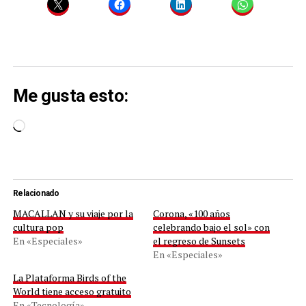
Me gusta esto:
Cargando...
Relacionado
MACALLAN y su viaje por la
Corona, «100 años
cultura pop
celebrando bajo el sol» con
En «Especiales»
el regreso de Sunsets
En «Especiales»
La Plataforma Birds of the
World tiene acceso gratuito
En «Tecnología»