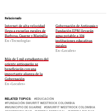
Relacionado
Internet de alta velocidad
Gobernación de Antioquia y
llega a escuelas rurales de
Fundación EPM llevarán
Barbosa, Guarne y Marinilla
agua potable a 104
En «Tecnología»
instituciones educativas
rurales
En «Locales»
Más de 5 mil estudiantes del
oriente antioqueño se
beneficiarán con una
importante alianza de la
Gobernación
En «Locales»
RELATED TOPICS:
EDUCACIÓN
FUNDACIÓN SMURFIT WESTROCK COLOMBIA
MUNICIPIO DE GUARNE
SMURFIT WESTROCK COLOMBIA