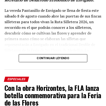
La vereda Pantanillo de Envigado se llena de fiesta este
sábado 8 de agosto cuando abre las puertas de sus fincas
silleteras para todos vivan la Ruta Silletera 2026, un
recorrido en el que podrán conocer a los silleteros,
descubrir cómo se cultivan las flores y aprender de
primera mano cómo se elaboran las silletas que
representarán a Envigado en el tradicional Desfile de
Silleteros de la Feria de las Flores de Medellín. La
jornada también ofrecerá gastronomía, música y otras
CONTINUAR LEYENDO
expresiones de la cultura campesina.
Desde el mediodía y hasta la medianoche, cinco fincas
silleteras de la vereda Pantanillo estarán abiertas al
ESPECIALES
público. Allí, los visitantes podrán recorrer los espacios
Con la obra Horizontes, la FLA lanza
donde las familias campesinas cultivan sus flores,
botella conmemorativa para la Feria
conocer el trabajo que realizan durante todo el año y
de las Flores
compartir con los silleteros que se preparan para llevar
sus creaciones a uno de los eventos culturales más