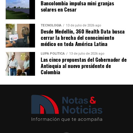
Bancolombia impulsa mini granjas
y cerámica del Carmen de Viboral, entre otros oficios.
Me gusta esto:
solares en Cesar
Comparte el artículo:
TECNOLOGÍA
13 de julio de 2026 ago
Desde Medellín, 360 Health Data busca
cerrar la brecha del conocimiento
médico en toda América Latina
Me gusta esto:
LUPA POLÍTICA
13 de julio de 2026 ago
Las cinco propuestas del Gobernador de
Antioquia al nuevo presidente de
Colombia
Del 6 al 17 de agosto, Plaza Cines, el pasillo Norte y
Plaza Fuente serán sede de Raíces, la feria artesanal que
este año contará con México como país invitado, en un
encuentro que reunirá el patrimonio cultural de ambos
territorios y la presencia de artesanos de diferentes
departamentos colombianos.
Por su parte, Plaza Palmas albergará hasta el 17 de