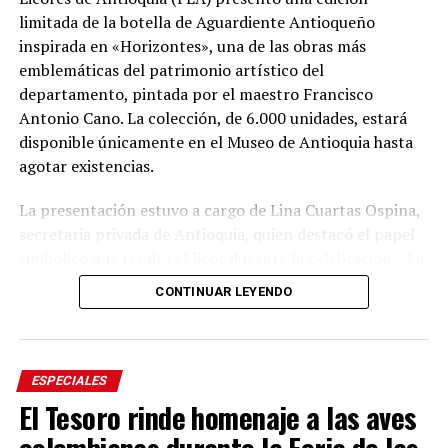
limitada de la botella de Aguardiente Antioqueño
inspirada en «Horizontes», una de las obras más
emblemáticas del patrimonio artístico del
departamento, pintada por el maestro Francisco
Antonio Cano. La colección, de 6.000 unidades, estará
disponible únicamente en el Museo de Antioquia hasta
agotar existencias.
La presentación estuvo a cargo de Lina Cuartas Ospina,
secretaria privada de Antioquia, quien destacó el papel
simbólico que tendrá el licor durante la celebración. «La
feria está en la casa, nosotros somos los anfitriones, el
CONTINUAR LEYENDO
aguardiente es el anfitrión de la feria; tenemos tres
botellas que hoy les presentamos. La gobernación tiene
ahora unos símbolos muy potentes con esta adaptación
de la obra del maestro Cano», afirmó la funcionaria.
ESPECIALES
El Tesoro rinde homenaje a las aves
El nuevo diseño mantiene los elementos característicos
de la pintura original —el paisaje montañoso y la familia