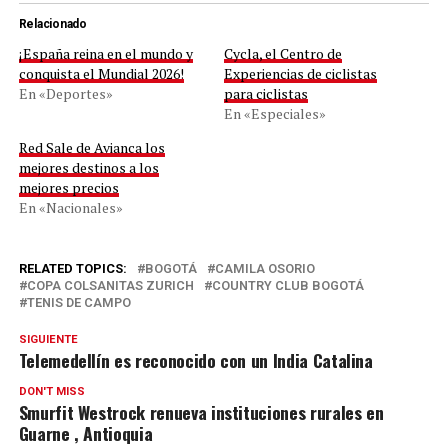
Relacionado
¡España reina en el mundo y
Cycla, el Centro de
conquista el Mundial 2026!
Experiencias de ciclistas
En «Deportes»
para ciclistas
En «Especiales»
Red Sale de Avianca los
mejores destinos a los
mejores precios
En «Nacionales»
RELATED TOPICS:
BOGOTÁ
CAMILA OSORIO
COPA COLSANITAS ZURICH
COUNTRY CLUB BOGOTÁ
TENIS DE CAMPO
SIGUIENTE
Telemedellín es reconocido con un India Catalina
DON'T MISS
Smurfit Westrock renueva instituciones rurales en
Guarne , Antioquia