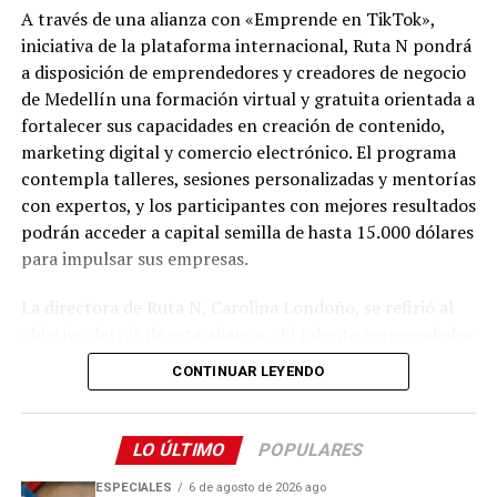
Comparte el artículo:
A través de una alianza con «Emprende en TikTok»,
iniciativa de la plataforma internacional, Ruta N pondrá
a disposición de emprendedores y creadores de negocio
de Medellín una formación virtual y gratuita orientada a
fortalecer sus capacidades en creación de contenido,
Me gusta esto:
marketing digital y comercio electrónico. El programa
contempla talleres, sesiones personalizadas y mentorías
con expertos, y los participantes con mejores resultados
podrán acceder a capital semilla de hasta 15.000 dólares
para impulsar sus empresas.
Del 6 al 17 de agosto, Plaza Cines, el pasillo Norte y
Plaza Fuente serán sede de Raíces, la feria artesanal que
La directora de Ruta N, Carolina Londoño, se refirió al
este año contará con México como país invitado, en un
objetivo detrás de esta alianza. «El talento emprendedor
encuentro que reunirá el patrimonio cultural de ambos
necesita herramientas, conocimiento y conexiones que
CONTINUAR LEYENDO
territorios y la presencia de artesanos de diferentes
le permitan convertir las ideas en negocios con
departamentos colombianos.
potencial. Por eso, trabajamos para que cada vez más
personas que crean empresa en Medellín tengan acceso
LO ÚLTIMO
POPULARES
Por su parte, Plaza Palmas albergará hasta el 17 de
a oportunidades. Desde Ruta N seguimos conectando
agosto «El vuelo más alto», un mural interactivo
ESPECIALES
6 de agosto de 2026 ago
talento, conocimiento y capacidades para fortalecer