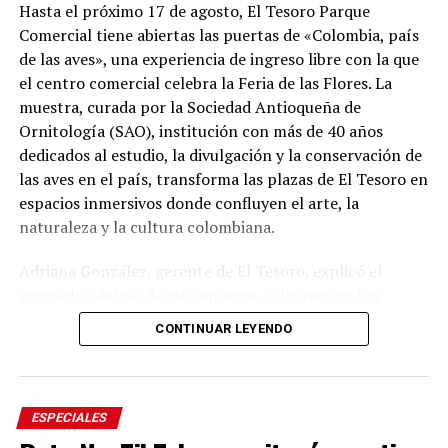
unir dos símbolos que hacen parte del corazón de los
Hasta el próximo 17 de agosto, El Tesoro Parque
antioqueños: Horizontes, una obra emblemática de
Comercial tiene abiertas las puertas de «Colombia, país
nuestro patrimonio cultural, y Aguardiente Antioqueño,
de las aves», una experiencia de ingreso libre con la que
una marca que por más de cien años ha acompañado
el centro comercial celebra la Feria de las Flores. La
nuestras celebraciones y los momentos más
muestra, curada por la Sociedad Antioqueña de
importantes de nuestra historia. Esta edición especial es
Ornitología (SAO), institución con más de 40 años
un homenaje a nuestras raíces y a los valores que nos
dedicados al estudio, la divulgación y la conservación de
definen: el trabajo, la berraquera, la esperanza, la
las aves en el país, transforma las plazas de El Tesoro en
familia y la capacidad de mirar siempre hacia adelante»,
espacios inmersivos donde confluyen el arte, la
afirmó el directivo.
naturaleza y la cultura colombiana.
El empaque también incluye referencias visuales a la
Adriana González, gerente de El Tesoro, explicó el
identidad antioqueña, como la bandera del
propósito detrás de esta apuesta. «Sin aves no hay
departamento y sus paisajes de montaña, además del
flores. Por esta razón abrimos nuestra celebración de la
CONTINUAR LEYENDO
sello «Modo Antioqueño», estrategia de la
Feria de las Flores con ‘Colombia, país de las aves’, una
Administración Departamental orientada a resaltar el
experiencia asesorada por la Sociedad Antioqueña de
orgullo y los valores regionales.
Ornitología, quienes nos guiaron para cumplir nuestro
propósito: diseñar espacios que nos enseñen sobre
ESPECIALES
Como parte de su papel como anfitriona de la Feria de
nuestras riquezas naturales para enamorarnos de ellas y