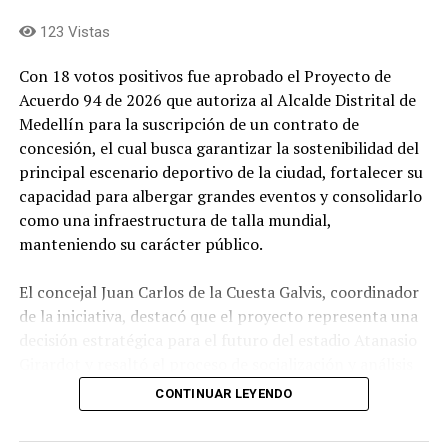
123 Vistas
Con 18 votos positivos fue aprobado el Proyecto de
Acuerdo 94 de 2026 que autoriza al Alcalde Distrital de
Medellín para la suscripción de un contrato de
concesión, el cual busca garantizar la sostenibilidad del
principal escenario deportivo de la ciudad, fortalecer su
capacidad para albergar grandes eventos y consolidarlo
como una infraestructura de talla mundial,
manteniendo su carácter público.
El concejal Juan Carlos de la Cuesta Galvis, coordinador
de la iniciativa, destacó que el proyecto representa una
decisión estratégica para el futuro del estadio Atanasio
Girardot y resaltó el proceso de socialización y análisis
adelantado por el Concejo durante su estudio.
CONTINUAR LEYENDO
Explicó que el objetivo es autorizar al Alcalde para