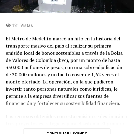
para transformar el estadio Atanasio Girardot en un
escenario de talla mundial, capaz de responder a las
exigencias de los grandes eventos deportivos y
181 Vistas
culturales, superando la obsolescencia de la
infraestructura, fortaleciendo su sostenibilidad
El Metro de Medellín marcó un hito en la historia del
financiera y convirtiéndolo en un recinto
transporte masivo del país al realizar su primera
multipropósito bajo estándares internacionales,
emisión local de bonos sostenibles a través de la Bolsa
mediante un modelo de financiación que combina
de Valores de Colombia (bvc), por un monto de hasta
recursos públicos y privados.
330.000 millones de pesos, con una sobreadjudicación
de 30.000 millones y un bid to cover de 1,62 veces el
Finalmente manifestaron que la EDU liderará la
monto ofertado. La operación, en la que pudieron
estructuración del proyecto por su capacidad técnica y
invertir tanto personas naturales como jurídicas, le
jurídica, garantizando que el estadio continúe siendo de
permite a la empresa diversificar sus fuentes de
propiedad del Distrito. También señalaron que este
financiación y fortalecer su sostenibilidad financiera.
modelo podría convertirse en un referente para el
desarrollo de nuevos escenarios e infraestructuras en
Los recursos obtenidos con esta emisión se destinarán a
Medellín y otros municipios, al facilitar la ejecución de
tres proyectos estratégicos para el sistema. El primero
proyectos estratégicos con esquemas de financiación
es la adquisición, con ensamblaje local, de 13 trenes
CONTINUAR LEYENDO