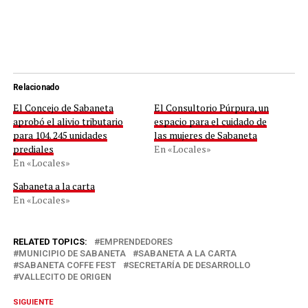
Relacionado
El Concejo de Sabaneta
El Consultorio Púrpura, un
aprobó el alivio tributario
espacio para el cuidado de
para 104. 245 unidades
las mujeres de Sabaneta
prediales
En «Locales»
En «Locales»
Sabaneta a la carta
En «Locales»
RELATED TOPICS:
EMPRENDEDORES
MUNICIPIO DE SABANETA
SABANETA A LA CARTA
SABANETA COFFE FEST
SECRETARÍA DE DESARROLLO
VALLECITO DE ORIGEN
SIGUIENTE