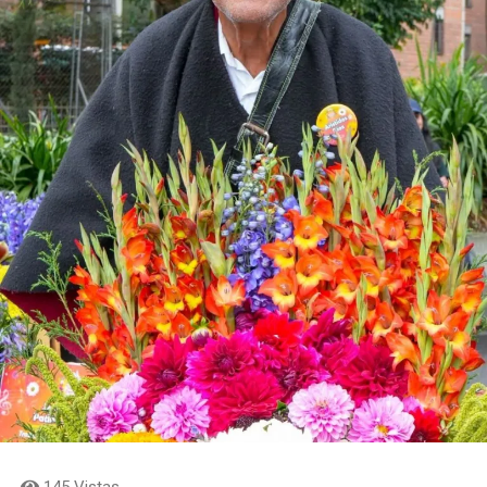
La entrega oficial de las membresías se realizó en un
acto protocolario en la casa natal de la Madre Laura, en
Jericó, donde se hizo entrega del Catálogo de Rutas
Religiosas de los municipios antioqueños miembros,
junto con el certificado que los acredita como parte de
la Red Mundial de Turismo Religioso. Además de
Medellín y Jericó, recibieron esta certificación Santa Fe
de Antioquia, San Pedro de los Milagros, Santa Rosa de
Osos, Angostura, El Peñol, El Santuario, Marinilla,
Rionegro, La Ceja, Girardota y La Estrella.
145 Vistas