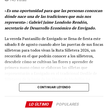
Para quienes deseen conocer el detalle de esta nueva
«
Es una oportunidad para que las personas conozcan
oferta, el Catálogo de Rutas Religiosas de Medellín ya
dónde nace una de las tradiciones que más nos
está disponible en la guía oficial de la ciudad, a través
representa
«
: Gabriel Jaime Londoño Rendón,
del portal medellin.travel, donde se pueden consultar
secretario de Desarrollo Económico de Envigado.
los recorridos y experiencias vinculados al patrimonio
religioso de la capital antioqueña.
La vereda Pantanillo de Envigado se llena de fiesta este
sábado 8 de agosto cuando abre las puertas de sus fincas
Comparte el artículo:
silleteras para todos vivan la Ruta Silletera 2026, un
recorrido en el que podrán conocer a los silleteros,
descubrir cómo se cultivan las flores y aprender de
primera mano cómo se elaboran las silletas que
representarán a Envigado en el tradicional Desfile de
Me gusta esto:
Silleteros de la Feria de las Flores de Medellín. La
jornada también ofrecerá gastronomía, música y otras
CONTINUAR LEYENDO
expresiones de la cultura campesina.
Desde el mediodía y hasta la medianoche, cinco fincas
LO ÚLTIMO
POPULARES
silleteras de la vereda Pantanillo estarán abiertas al