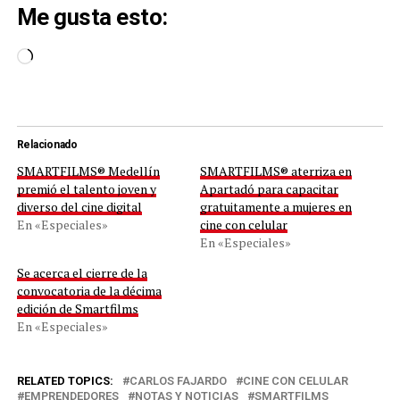
Me gusta esto:
Cargando...
Relacionado
SMARTFILMS® Medellín
SMARTFILMS® aterriza en
premió el talento joven y
Apartadó para capacitar
diverso del cine digital
gratuitamente a mujeres en
En «Especiales»
cine con celular
En «Especiales»
Se acerca el cierre de la
convocatoria de la décima
edición de Smartfilms
En «Especiales»
RELATED TOPICS:
CARLOS FAJARDO
CINE CON CELULAR
EMPRENDEDORES
NOTAS Y NOTICIAS
SMARTFILMS