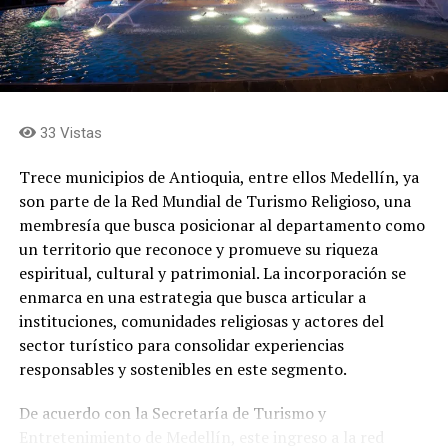
El cantante
33 Vistas
Trece municipios de Antioquia, entre ellos Medellín, ya
son parte de la Red Mundial de Turismo Religioso, una
membresía que busca posicionar al departamento como
un territorio que reconoce y promueve su riqueza
espiritual, cultural y patrimonial. La incorporación se
enmarca en una estrategia que busca articular a
instituciones, comunidades religiosas y actores del
sector turístico para consolidar experiencias
Juan Carlos, es uno de los intérpretes más versátiles que
responsables y sostenibles en este segmento.
tiene la música colombiana. Ya son cuatro décadas
transitando con éxito por el camino de la salsa, el
De acuerdo con la Secretaría de Turismo y
bolero, la balada y la música tropical. Ha integrado
Entretenimiento de Medellín, este ingreso a la red
agrupaciones como Fruko y sus Tesos, The Latin