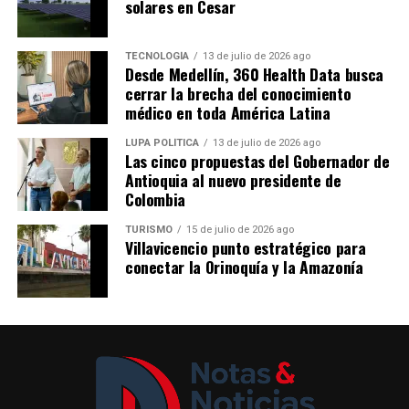
solares en Cesar
Las fincas que abren sus puertas son: El Reposo, La
Dalia, El Chagualo, La Colina y La Cumbre, donde
TECNOLOGÍA
13 de julio de 2026 ago
Desde Medellín, 360 Health Data busca
encontrarán a los silleteros Jhon Jaime Ramírez, Viviana
cerrar la brecha del conocimiento
Hincapié, Jorge Iván Salazar, Mariana Salazar, Arístides
médico en toda América Latina
Ríos, Fredy Ríos, Luis Carlos Ríos, William Ríos, Omar
Zapata, José Miguel Zapata, Hernán Soto, Edgar Soto y
LUPA POLÍTICA
13 de julio de 2026 ago
Las cinco propuestas del Gobernador de
Yurani Mejía, quienes serán los guías durante el
Antioquia al nuevo presidente de
recorrido.
Colombia
Durante el recorrido, los visitantes podrán conocer de
TURISMO
15 de julio de 2026 ago
Villavicencio punto estratégico para
cerca el proceso de elaboración de las silletas y las
conectar la Orinoquía y la Amazonía
historias de las familias que mantienen vivo este oficio.
Más de 30 silleteros de Envigado hacen parte de esta
tradición y llevarán sus creaciones al tradicional Desfile
de Silleteros de la Feria de las Flores de Medellín.
Además de la experiencia alrededor de las silletas, las
fincas ofrecerán diferentes opciones gastronómicas,