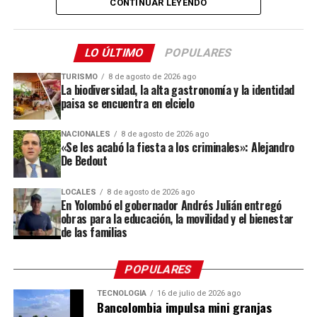
CONTINUAR LEYENDO
expresiones de la cultura campesina.
Desde el mediodía y hasta la medianoche, cinco fincas
LO ÚLTIMO
POPULARES
silleteras de la vereda Pantanillo estarán abiertas al
público. Allí, los visitantes podrán recorrer los espacios
TURISMO
8 de agosto de 2026 ago
La biodiversidad, la alta gastronomía y la identidad
donde las familias campesinas cultivan sus flores,
paisa se encuentra en elcielo
conocer el trabajo que realizan durante todo el año y
compartir con los silleteros que se preparan para llevar
NACIONALES
8 de agosto de 2026 ago
sus creaciones a uno de los eventos culturales más
«Se les acabó la fiesta a los criminales»: Alejandro
De Bedout
importantes de Antioquia.
“Esta es una oportunidad para que las personas
LOCALES
8 de agosto de 2026 ago
En Yolombó el gobernador Andrés Julián entregó
conozcan dónde nace una de las tradiciones que más
obras para la educación, la movilidad y el bienestar
nos representa, compartan con nuestros silleteros y
de las familias
descubran todo el trabajo que hay detrás de una
silleta”,
destacó Gabriel Jaime Londoño Rendón,
POPULARES
secretario de Desarrollo Económico de Envigado.
TECNOLOGÍA
16 de julio de 2026 ago
Bancolombia impulsa mini granjas
Las fincas