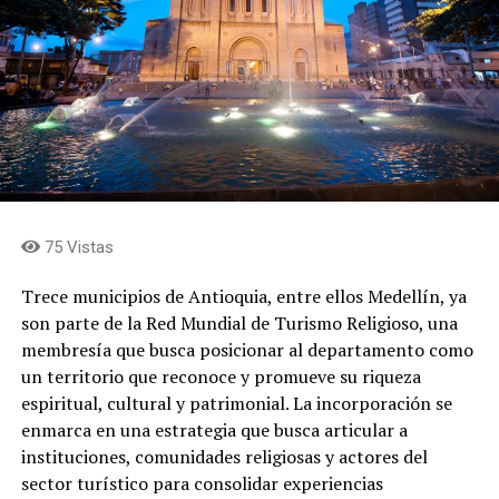
pulso y la expresividad. El resultado es una experiencia
que amplía el universo sonoro de las canciones y le
permite al auditorio descubrir nuevos matices en las
composiciones que hacen parte de la memoria colectiva.
El cantante
75 Vistas
Trece municipios de Antioquia, entre ellos Medellín, ya
son parte de la Red Mundial de Turismo Religioso, una
membresía que busca posicionar al departamento como
un territorio que reconoce y promueve su riqueza
espiritual, cultural y patrimonial. La incorporación se
enmarca en una estrategia que busca articular a
instituciones, comunidades religiosas y actores del
sector turístico para consolidar experiencias
Juan Carlos, es uno de los intérpretes más versátiles que