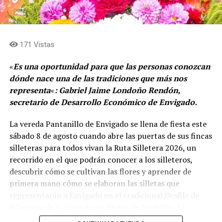
de Antioquia, San Pedro de los Milagros, Santa Rosa de
Osos, Angostura, El Peñol, El Santuario, Marinilla,
Rionegro, La Ceja, Girardota y La Estrella.
171 Vistas
Para quienes deseen conocer el detalle de esta nueva
«
Es una oportunidad para que las personas conozcan
oferta, el Catálogo de Rutas Religiosas de Medellín ya
dónde nace una de las tradiciones que más nos
está disponible en la guía oficial de la ciudad, a través
representa
«
: Gabriel Jaime Londoño Rendón,
del portal medellin.travel, donde se pueden consultar
secretario de Desarrollo Económico de Envigado.
los recorridos y experiencias vinculados al patrimonio
religioso de la capital antioqueña.
La vereda Pantanillo de Envigado se llena de fiesta este
sábado 8 de agosto cuando abre las puertas de sus fincas
Comparte el artículo:
silleteras para todos vivan la Ruta Silletera 2026, un
recorrido en el que podrán conocer a los silleteros,
descubrir cómo se cultivan las flores y aprender de
primera mano cómo se elaboran las silletas que
representarán a Envigado en el tradicional Desfile de
Me gusta esto:
Silleteros de la Feria de las Flores de Medellín. La
jornada también ofrecerá gastronomía, música y otras