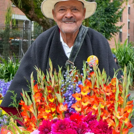
Me gusta esto:
La entrega oficial de las membresías se realizó en un
acto protocolario en la casa natal de la Madre Laura, en
Jericó, donde se hizo entrega del Catálogo de Rutas
Religiosas de los municipios antioqueños miembros,
junto con el certificado que los acredita como parte de
la Red Mundial de Turismo Religioso. Además de
Medellín y Jericó, recibieron esta certificación Santa Fe