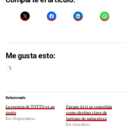
Me gusta esto:
Cargando...
Relacionado
La esencia de TOTTO es su
Parque Arví se consolida
gente
como destino clave de
En «Especiales»
turismo de naturaleza
En «Locales»