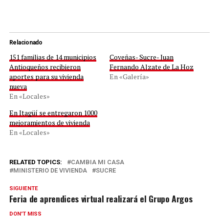
Relacionado
151 familias de 14 municipios
Coveñas- Sucre- Juan
Antioqueños recibieron
Fernando Alzate de La Hoz
aportes para su vivienda
En «Galería»
nueva
En «Locales»
En Itagüí se entregaron 1000
mejoramientos de vivienda
En «Locales»
RELATED TOPICS:
CAMBIA MI CASA
MINISTERIO DE VIVIENDA
SUCRE
SIGUIENTE
Feria de aprendices virtual realizará el Grupo Argos
DON'T MISS