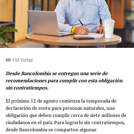
descuento de las acciones frente al valor
fundamental, en acercar los flujos de caja al holding
y en simplificar la estructura para consolidar el rol de
asignación de capital en cabeza de Grupo Argos y
concentrar el rol de gestión de activos y
levantamiento de capital en cabeza de Grupo Argos
Asset Management (Odinsa)»
afirma, Juan Esteban
Calle, presidente de Grupo Argos.
153 Vistas
Desde Bancolombia se entregan una serie de
recomendaciones para cumplir con esta obligación
sin contratiempos.
El próximo 12 de agosto comienza la temporada de
declaración de renta para personas naturales, una
obligación que deben cumplir cerca de siete millones de
ciudadanos en el país. Para lograrlo sin contratiempos,
desde Bancolombia se comparten algunas