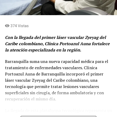
el tercer puesto.
El proyecto
La propuesta ganadora, integra ciencia, tecnología,
374 Vistas
naturaleza y comunidad, con un objetivo restaurar las
quebradas de Medellín.
Con la llegada del primer láser vascular Zyeyag del
Caribe colombiano, Clínica Portoazul Auna fortalece
El reconocimiento fue otorgado al proyecto
la atención especializada en la región.
desarrollado por los estudiantes para contribuir a la
regeneración de la quebrada La Volcana, un afluente que
Barranquilla suma una nueva capacidad médica para el
atraviesa el sur del Valle de Aburrá y enfrenta
tratamiento de enfermedades vasculares. Clínica
importantes retos ambientales.
Portoazul Auna de Barranquilla incorporó el primer
láser vascular Zyeyag del Caribe colombiano, una
“Young Innovators por water regeneration”,
es el
tecnología que permite tratar lesiones vasculares
nombre del proyecto nació en MDE Challenge, una
superficiales sin cirugía, de forma ambulatoria y con
estrategia que busca que los jóvenes creen soluciones a
recuperación el mismo día.
diferentes problemáticas de las comunas de Medellín.
La llegada de esta plataforma tecnológica representa un
Los estudiantes desarrollaron un sistema basado en
avance para la medicina especializada en la región, al