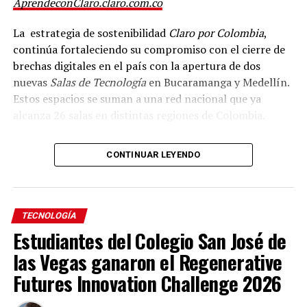
AprendeconClaro.claro.com.co
La estrategia de sostenibilidad
Claro por Colombia
,
continúa fortaleciendo su compromiso con el cierre de
brechas digitales en el país con la apertura de dos
nuevas
Salas de Tecnología
en Bucaramanga y Medellín.
Estos espacios se suman a una red nacional que ya
alcanza 26 salas en distintas regiones de Colombia.
Gracias a la alianza con PWC, PCSHECK y la
CONTINUAR LEYENDO
organización social internacional YMCA, las
comunidades de ambas ciudades contarán con acceso
gratuito a Internet de fibra óptica y a herramientas de
formación y capacitación como
Aprende con Claro
TECNOLOGÍA
(
AprendeconClaro.claro.com.co
), plataforma que
Estudiantes del Colegio San José de
fortalece habilidades para el desarrollo de negocios y
las Vegas ganaron el Regenerative
emprendimientos. Como parte de esta colaboración,
Futures Innovation Challenge 2026
PWC y PCSHECK dotaron con equipos de cómputo estas
salas.