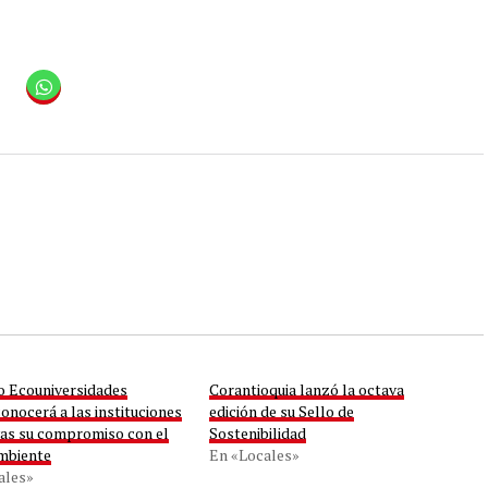
lo Ecouniversidades
Corantioquia lanzó la octava
onocerá a las instituciones
edición de su Sello de
vas su compromiso con el
Sostenibilidad
mbiente
En «Locales»
ales»