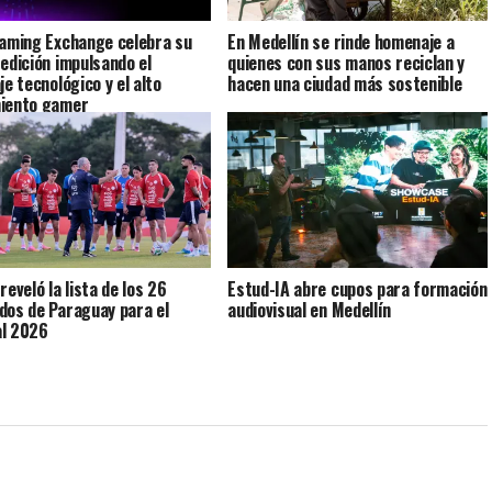
Gaming Exchange celebra su
En Medellín se rinde homenaje a
 edición impulsando el
quienes con sus manos reciclan y
je tecnológico y el alto
hacen una ciudad más sostenible
iento gamer
reveló la lista de los 26
Estud-IA abre cupos para formación
dos de Paraguay para el
audiovisual en Medellín
l 2026