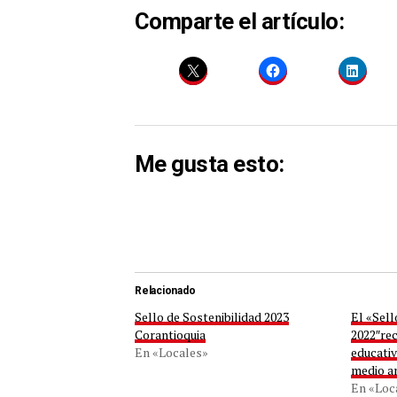
Comparte el artículo:
Me gusta esto:
Relacionado
Sello de Sostenibilidad 2023
El «Sel
Corantioquia
2022″rec
En «Locales»
educati
medio a
En «Loc