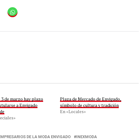
l 3 de marzo hay plazo
Plaza de Mercado de Envigado,
stularse a Envigado
símbolo de cultura y tradición
de
En «Locales»
eciales»
EMPRESARIOS DE LA MODA ENVIGADO
INEXMODA