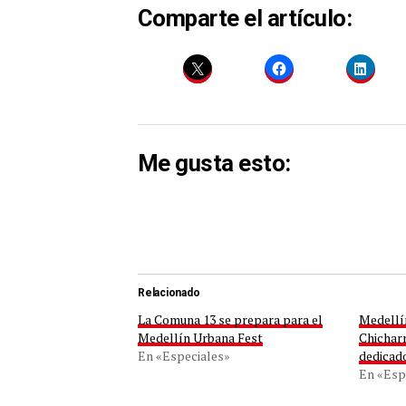
Comparte el artículo:
Me gusta esto:
Relacionado
La Comuna 13 se prepara para el
Medellí
Medellín Urbana Fest
Chichar
En «Especiales»
dedicado
En «Esp