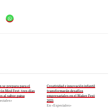
n se prepara para el
Creatividad e innovación infantil
rón Med Fest: tres días
transformarán desafíos
s al sabor paisa
empresariales en el Maker Fest
eciales»
2025
En «Especiales»