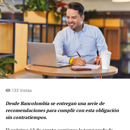
Grupo Argos y en la calidad de su portafolio. Después
de una década de simplificación y enfoque, la
compañía está lista para acelerar la captura de valor
para sus accionistas. Estamos concentrados en
fortalecer la rentabilidad de los negocios, en cerrar el
descuento de las acciones frente al valor
fundamental, en acercar los flujos de caja al holding
y en simplificar la estructura para consolidar el rol de
asignación de capital en cabeza de Grupo Argos y
concentrar el rol de gestión de activos y
levantamiento de capital en cabeza de Grupo Argos
Asset Management (Odinsa)»
afirma, Juan Esteban
Calle, presidente de Grupo Argos.
133 Vistas
Desde Bancolombia se entregan una serie de
recomendaciones para cumplir con esta obligación
sin contratiempos.
El próximo 12 de agosto comienza la temporada de