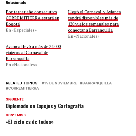
Relacionado
Por tercer año consecutivo
Llegó el Carnaval, y Avianca
CORREMITIERRA estará en
tendrá disponibles más de
Bogotá
120 vuelos semanales para
En «Especiales»
conectar a Barranquilla
En «Nacionales»
Avianca llevó a más de 34.000
viajeros al Carnaval de
Barranquilla
En «Nacionales»
RELATED TOPICS:
19 DE NOVIEMBRE
BARRANQUILLA
CORREMITIERRA
SIGUIENTE
Diplomado en Espejos y Cartografía
DON'T MISS
«El cielo es de todos»