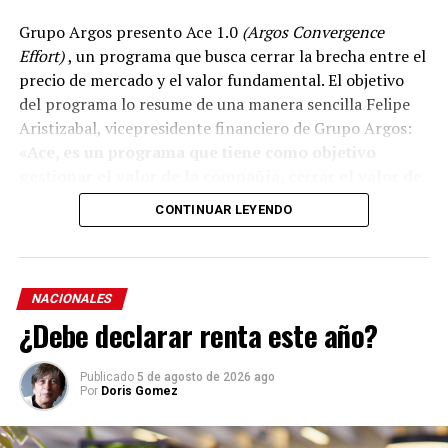
Grupo Argos presento Ace 1.0
(Argos Convergence
Effort)
, un programa que busca cerrar la brecha entre el
precio de mercado y el valor fundamental. El objetivo
del programa lo resume de una manera sencilla Felipe
Aristizabal, vicepresidente financiero de Grupo Argos:
«Ace, es un programa que tiene como objetivo
gestionar el valor de la compañía, cerrar el valor de
la brecha que existe entre el precio que el mercado
CONTINUAR LEYENDO
reconoce del valor fundamental de nuestra
estrategia».
El programa, se apoya en la hoja de ruta que la
NACIONALES
organización ha trazado y recorrido durante la última
¿Debe declarar renta este año?
década para simplificar su estructura, en enfocar su
portafolio, fortalecer su balance, rotar capital y hacer
Publicado
5 de agosto de 2026 ago
más visible el valor de sus activos.
Por
Doris Gomez
“ACE es una señal clara de confianza en el valor de