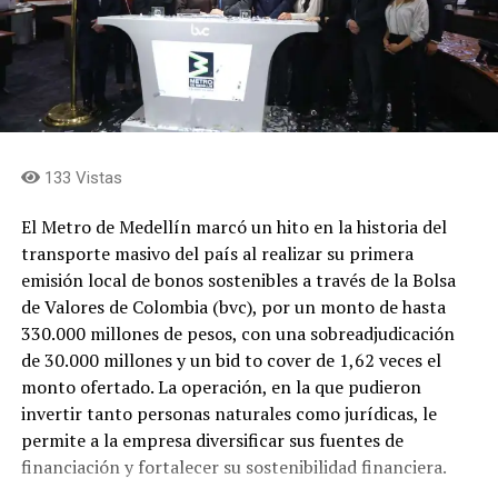
Concejales que integran la comisión de ponentes
expresaron que el proyecto representa una oportunidad
para transformar el estadio Atanasio Girardot en un
escenario de talla mundial, capaz de responder a las
exigencias de los grandes eventos deportivos y
133 Vistas
culturales, superando la obsolescencia de la
infraestructura, fortaleciendo su sostenibilidad
El Metro de Medellín marcó un hito en la historia del
financiera y convirtiéndolo en un recinto
transporte masivo del país al realizar su primera
multipropósito bajo estándares internacionales,
emisión local de bonos sostenibles a través de la Bolsa
mediante un modelo de financiación que combina
de Valores de Colombia (bvc), por un monto de hasta
recursos públicos y privados.
330.000 millones de pesos, con una sobreadjudicación
de 30.000 millones y un bid to cover de 1,62 veces el
Finalmente manifestaron que la EDU liderará la
monto ofertado. La operación, en la que pudieron
estructuración del proyecto por su capacidad técnica y
invertir tanto personas naturales como jurídicas, le
jurídica, garantizando que el estadio continúe siendo de
permite a la empresa diversificar sus fuentes de
propiedad del Distrito. También señalaron que este
financiación y fortalecer su sostenibilidad financiera.
modelo podría convertirse en un referente para el