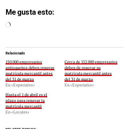
Me gusta esto:
Cargando...
Relacionado
150.000 empresarios
Cerca de 152.000 empresarios
antioqueños deben renovar
deben de renovar su
matrícula mercantil antes
matrícula mercantil antes
del 31 de marzo
del 31 de marzo
En «Especiales»
En «Especiales»
Hasta el 1 de abril es el
plazo para renovar la
matrícula mercantil
En «Locales»