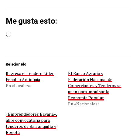
Me gusta esto:
Cargando...
Relacionado
Regresa el Tendero Líder
El Banco Agrario y
Fenalco Antioquia
Federación Nacional de
En «Locales»
Comerciantes y Tenderos se
unen para impulsar la
Economía Popular
En «Nacionales»
«Emprendedores Bavaria»,
abre convocatoria para
tenderos de Barranquilla y
Bogotá