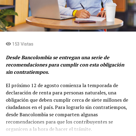
y en simplificar la estructura para consolidar el rol de
asignación de capital en cabeza de Grupo Argos y
concentrar el rol de gestión de activos y
levantamiento de capital en cabeza de Grupo Argos
Asset Management (Odinsa)»
afirma, Juan Esteban
Calle, presidente de Grupo Argos.
153 Vistas
Desde Bancolombia se entregan una serie de
recomendaciones para cumplir con esta obligación
sin contratiempos.
El próximo 12 de agosto comienza la temporada de
declaración de renta para personas naturales, una
obligación que deben cumplir cerca de siete millones de
ciudadanos en el país. Para lograrlo sin contratiempos,
desde Bancolombia se comparten algunas
recomendaciones para que los contribuyentes se
organicen a la hora de hacer el trámite.
La hoja de ruta de ACE se apalanca en tres pilares: