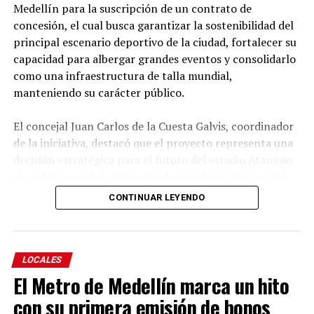
Medellín para la suscripción de un contrato de
desarrollar actividades artísticas, recreativas y de
concesión, el cual busca garantizar la sostenibilidad del
funcionalidad que promueven el bienestar, la
principal escenario deportivo de la ciudad, fortalecer su
participación y el envejecimiento activo.
capacidad para albergar grandes eventos y consolidarlo
como una infraestructura de talla mundial,
Educación
manteniendo su carácter público.
El concejal Juan Carlos de la Cuesta Galvis, coordinador
de la iniciativa, destacó que el proyecto representa una
decisión estratégica para el futuro del estadio Atanasio
Girardot y resaltó el proceso de socialización y análisis
adelantado por el Concejo durante su estudio.
CONTINUAR LEYENDO
Explicó que el objetivo es autorizar al Alcalde para
suscribir un contrato de concesión que permita diseñar,
modernizar, financiar, construir, operar, mantener y
LOCALES
aprovechar comercialmente el escenario deportivo,
El Metro de Medellín marca un hito
garantizando que la infraestructura continúe siendo de
con su primera emisión de bonos
propiedad pública y se revierta al Distrito al finalizar la