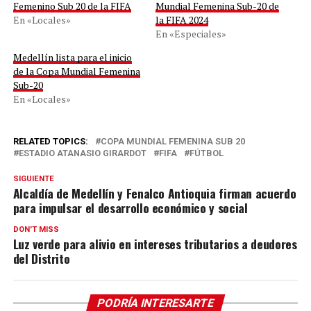
Femenino Sub 20 de la FIFA
Mundial Femenina Sub-20 de
En «Locales»
la FIFA 2024
En «Especiales»
Medellín lista para el inicio
de la Copa Mundial Femenina
Sub-20
En «Locales»
RELATED TOPICS:
COPA MUNDIAL FEMENINA SUB 20
ESTADIO ATANASIO GIRARDOT
FIFA
FÚTBOL
SIGUIENTE
Alcaldía de Medellín y Fenalco Antioquia firman acuerdo
para impulsar el desarrollo económico y social
DON'T MISS
Luz verde para alivio en intereses tributarios a deudores
del Distrito
PODRÍA INTERESARTE