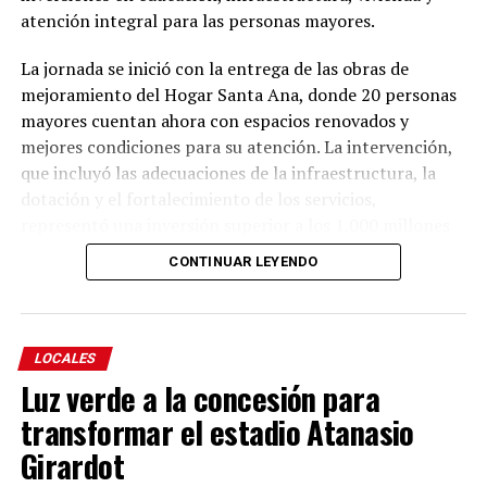
atención integral para las personas mayores.
La jornada se inició con la entrega de las obras de
mejoramiento del Hogar Santa Ana, donde 20 personas
mayores cuentan ahora con espacios renovados y
mejores condiciones para su atención. La intervención,
que incluyó las adecuaciones de la infraestructura, la
dotación y el fortalecimiento de los servicios,
representó una inversión superior a los 1.000 millones
de pesos, de los cuales la Gobernación de Antioquia
CONTINUAR LEYENDO
aportó 914 millones y la Alcaldía de Yolombó 101
millones.
La intervención incluyó la renovación de la cubierta, la
LOCALES
modernización de las instalaciones sanitarias y de
Luz verde a la concesión para
servicios, el mejoramiento de la accesibilidad y la
transformar el estadio Atanasio
actualización de los sistemas constructivos,
Girardot
incorporando criterios de eficiencia energética, uso
responsable del agua y seguridad estructural para