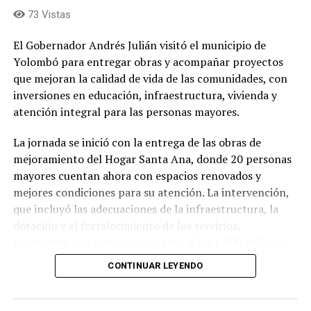
73 Vistas
El Gobernador Andrés Julián visitó el municipio de
Yolombó para entregar obras y acompañar proyectos
que mejoran la calidad de vida de las comunidades, con
inversiones en educación, infraestructura, vivienda y
atención integral para las personas mayores.
La jornada se inició con la entrega de las obras de
mejoramiento del Hogar Santa Ana, donde 20 personas
mayores cuentan ahora con espacios renovados y
mejores condiciones para su atención. La intervención,
que incluyó las adecuaciones de la infraestructura, la
dotación y el fortalecimiento de los servicios,
representó una inversión superior a los 1.000 millones
de pesos, de los cuales la Gobernación de Antioquia
CONTINUAR LEYENDO
aportó 914 millones y la Alcaldía de Yolombó 101
millones.