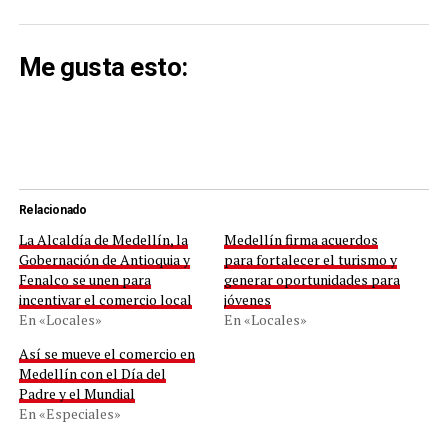
Me gusta esto:
Relacionado
La Alcaldía de Medellín, la
Medellín firma acuerdos
Gobernación de Antioquia y
para fortalecer el turismo y
Fenalco se unen para
generar oportunidades para
incentivar el comercio local
jóvenes
En «Locales»
En «Locales»
Así se mueve el comercio en
Medellín con el Día del
Padre y el Mundial
En «Especiales»