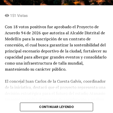
A esta inversión se suman 320 millones de pesos
destinados por la Dirección de Personas Mayores de la
151 Vistas
Gobernación para ampliar la atención integral de esta
población en Yolombó. Los recursos permitieron
Con 18 votos positivos fue aprobado el Proyecto de
adquirir ayudas geriátricas, dotar el Centro de
Acuerdo 94 de 2026 que autoriza al Alcalde Distrital de
Protección Social para el Adulto Mayor (CPSAM) y
Medellín para la suscripción de un contrato de
desarrollar actividades artísticas, recreativas y de
concesión, el cual busca garantizar la sostenibilidad del
funcionalidad que promueven el bienestar, la
principal escenario deportivo de la ciudad, fortalecer su
participación y el envejecimiento activo.
capacidad para albergar grandes eventos y consolidarlo
como una infraestructura de talla mundial,
Educación
manteniendo su carácter público.
El concejal Juan Carlos de la Cuesta Galvis, coordinador
de la iniciativa, destacó que el proyecto representa una
decisión estratégica para el futuro del estadio Atanasio
Girardot y resaltó el proceso de socialización y análisis
adelantado por el Concejo durante su estudio.
CONTINUAR LEYENDO