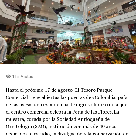
esta manera, el museo vuelve a ser un tejedor de
experiencias, de historias y de tiempos, y qué más para
nosotros que sentirnos tan honrados por ello.
Agradecemos a la Fábrica de Licores y al Gobernador de
Antioquia que depositen en el Museo de Antioquia todas
estas capacidades», indicó.
La producción total de 6.000 botellas se dividirá en tres
variantes de tapa: 2.000 azules, 2.000 rojas y 2.000
verdes. Luis Fernando Bagué Trujillo, gerente de la
Fábrica de Licores de Antioquia, explicó el significado de
115 Vistas
esta apuesta para la compañía. «Nos llena de orgullo
unir dos símbolos que hacen parte del corazón de los
Hasta el próximo 17 de agosto, El Tesoro Parque
antioqueños: Horizontes, una obra emblemática de
Comercial tiene abiertas las puertas de «Colombia, país
nuestro patrimonio cultural, y Aguardiente Antioqueño,
de las aves», una experiencia de ingreso libre con la que
una marca que por más de cien años ha acompañado
el centro comercial celebra la Feria de las Flores. La
nuestras celebraciones y los momentos más
muestra, curada por la Sociedad Antioqueña de
importantes de nuestra historia. Esta edición especial es
Ornitología (SAO), institución con más de 40 años
un homenaje a nuestras raíces y a los valores que nos
dedicados al estudio, la divulgación y la conservación de