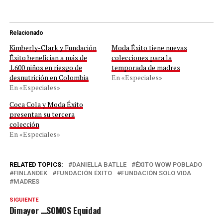
Relacionado
Kimberly-Clark y Fundación
Moda Éxito tiene nuevas
Éxito benefician a más de
colecciones para la
1.600 niños en riesgo de
temporada de madres
desnutrición en Colombia
En «Especiales»
En «Especiales»
Coca Cola y Moda Éxito
presentan su tercera
colección
En «Especiales»
RELATED TOPICS:
DANIELLA BATLLE
ÉXITO WOW POBLADO
FINLANDEK
FUNDACIÓN ÉXITO
FUNDACIÓN SOLO VIDA
MADRES
SIGUIENTE
Dimayor …SOMOS Equidad