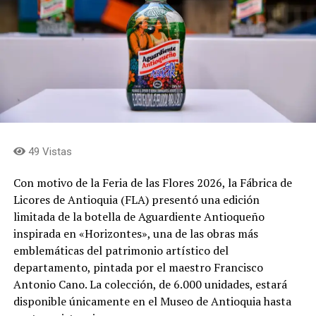
Las fincas
Las fincas que abren sus puertas son: El Reposo, La
Dalia, El Chagualo, La Colina y La Cumbre, donde
encontrarán a los silleteros Jhon Jaime Ramírez, Viviana
Hincapié, Jorge Iván Salazar, Mariana Salazar, Arístides
Ríos, Fredy Ríos, Luis Carlos Ríos, William Ríos, Omar
Zapata, José Miguel Zapata, Hernán Soto, Edgar Soto y
49 Vistas
Yurani Mejía, quienes serán los guías durante el
recorrido.
Con motivo de la Feria de las Flores 2026, la Fábrica de
Licores de Antioquia (FLA) presentó una edición
Durante el recorrido, los visitantes podrán conocer de
limitada de la botella de Aguardiente Antioqueño
cerca el proceso de elaboración de las silletas y las
inspirada en «Horizontes», una de las obras más
historias de las familias que mantienen vivo este oficio.
emblemáticas del patrimonio artístico del
Más de 30 silleteros de Envigado hacen parte de esta
departamento, pintada por el maestro Francisco
tradición y llevarán sus creaciones al tradicional Desfile
Antonio Cano. La colección, de 6.000 unidades, estará
de Silleteros de la Feria de las Flores de Medellín.
disponible únicamente en el Museo de Antioquia hasta