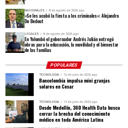
conocer el trabajo que realizan durante todo el año y
compartir con los silleteros que se preparan para llevar
NACIONALES
8 de agosto de 2026 ago
sus creaciones a uno de los eventos culturales más
«Se les acabó la fiesta a los criminales»: Alejandro
De Bedout
importantes de Antioquia.
“Esta es una oportunidad para que las personas
LOCALES
8 de agosto de 2026 ago
En Yolombó el gobernador Andrés Julián entregó
conozcan dónde nace una de las tradiciones que más
obras para la educación, la movilidad y el bienestar
nos representa, compartan con nuestros silleteros y
de las familias
descubran todo el trabajo que hay detrás de una
silleta”,
destacó Gabriel Jaime Londoño Rendón,
POPULARES
secretario de Desarrollo Económico de Envigado.
TECNOLOGÍA
16 de julio de 2026 ago
Bancolombia impulsa mini granjas
Las fincas
solares en Cesar
Las fincas que abren sus puertas son: El Reposo, La
Dalia, El Chagualo, La Colina y La Cumbre, donde
TECNOLOGÍA
13 de julio de 2026 ago
Desde Medellín, 360 Health Data busca
encontrarán a los silleteros Jhon Jaime Ramírez, Viviana
cerrar la brecha del conocimiento
Hincapié, Jorge Iván Salazar, Mariana Salazar, Arístides
médico en toda América Latina
Ríos, Fredy Ríos, Luis Carlos Ríos, William Ríos, Omar
Zapata, José Miguel Zapata, Hernán Soto, Edgar Soto y