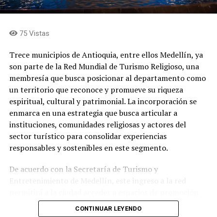
75 Vistas
Trece municipios de Antioquia, entre ellos Medellín, ya
son parte de la Red Mundial de Turismo Religioso, una
membresía que busca posicionar al departamento como
un territorio que reconoce y promueve su riqueza
espiritual, cultural y patrimonial. La incorporación se
enmarca en una estrategia que busca articular a
instituciones, comunidades religiosas y actores del
sector turístico para consolidar experiencias
Juan Carlos, es uno de los intérpretes más versátiles que
responsables y sostenibles en este segmento.
tiene la música colombiana. Ya son cuatro décadas
transitando con éxito por el camino de la salsa, el
De acuerdo con la Secretaría de Turismo y
bolero, la balada y la música tropical. Ha integrado
Entretenimiento de Medellín, este ingreso a la red
agrupaciones como Fruko y sus Tesos, The Latin
permitirá a la ciudad acceder a espacios de promoción
Brothers, como solista Coronel, ha sido ganador del
internacional, intercambio de buenas prácticas,
Laitn Grammy por su álbum
Tesoros
y además recordado
CONTINUAR LEYENDO
fortalecimiento institucional y nuevas oportunidades