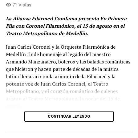
71 Vistas
La Alianza Filarmed Comfama presenta En Primera
Fila con Coronel Filarmónico, el 15 de agosto en el
Teatro Metropolitano de Medellín.
Juan Carlos Coronel y la Orquesta Filarmónica de
Medellín rinde homenaje al legado del maestro
Armando Manzanaero, boleros y las baladas románticas
que hicieron y hacen parte de décadas de la música
latina llenaran con la armonía de la Filarmed y la
potente voz de Juan Carlos Coronel, el Teatro
Metropolitano, y el corazón romántico de quienes
asistan al Teatro Metropolitano, la noche del 15 de
agosto.
CONTINUAR LEYENDO
Cancones como Esta tarde Vi Llover, Contigo Aprendí,
Te Extraño, Nos hizo Falta Tiempo, Inolvidable, No Sé
Tú, Somos Novios, entre otras forman parte de la