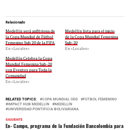
Relacionado
Medellín será anfitriona de
Medellín lista para el inicio
la Copa Mundial de Fútbol
de la Copa Mundial Femenina
Femenino Sub 20 de la FIFA
Sub-20
En «Locales»
En «Locales»
Medellín Celebra la Copa
Mundial Femenina Sub-20
con Eventos para Toda la
Comunidad
En «Locales»
RELATED TOPICS:
COPA MUNDIAL ODS
FÚTBOL FEMENINO
IMPACT HUB MEDELLÍN
MEDELLÍN
UNIVERSIDAD PONTIFICIA BOLIVARIANA
SIGUIENTE
En- Campo, programa de la Fundación Bancolombia para