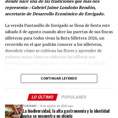
dónde nace una de las tradiciones que más nos
está disponible en la guía oficial de la ciudad, a través
representa
«
: Gabriel Jaime Londoño Rendón,
del portal medellin.travel, donde se pueden consultar
secretario de Desarrollo Económico de Envigado.
los recorridos y experiencias vinculados al patrimonio
religioso de la capital antioqueña.
La vereda Pantanillo de Envigado se llena de fiesta este
sábado 8 de agosto cuando abre las puertas de sus fincas
Comparte el artículo:
silleteras para todos vivan la Ruta Silletera 2026, un
recorrido en el que podrán conocer a los silleteros,
descubrir cómo se cultivan las flores y aprender de
primera mano cómo se elaboran las silletas que
representarán a Envigado en el tradicional Desfile de
Me gusta esto:
Silleteros de la Feria de las Flores de Medellín. La
jornada también ofrecerá gastronomía, música y otras
CONTINUAR LEYENDO
expresiones de la cultura campesina.
Desde el mediodía y hasta la medianoche, cinco fincas
LO ÚLTIMO
POPULARES
silleteras de la vereda Pantanillo estarán abiertas al
público. Allí, los visitantes podrán recorrer los espacios
TURISMO
8 de agosto de 2026 ago
La biodiversidad, la alta gastronomía y la identidad
donde las familias campesinas cultivan sus flores,
paisa se encuentra en elcielo