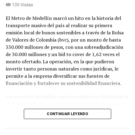
135 Vistas
culturales, superando la obsolescencia de la
infraestructura, fortaleciendo su sostenibilidad
El Metro de Medellín marcó un hito en la historia del
financiera y convirtiéndolo en un recinto
transporte masivo del país al realizar su primera
multipropósito bajo estándares internacionales,
emisión local de bonos sostenibles a través de la Bolsa
mediante un modelo de financiación que combina
de Valores de Colombia (bvc), por un monto de hasta
recursos públicos y privados.
330.000 millones de pesos, con una sobreadjudicación
de 30.000 millones y un bid to cover de 1,62 veces el
Finalmente manifestaron que la EDU liderará la
monto ofertado. La operación, en la que pudieron
estructuración del proyecto por su capacidad técnica y
invertir tanto personas naturales como jurídicas, le
jurídica, garantizando que el estadio continúe siendo de
permite a la empresa diversificar sus fuentes de
propiedad del Distrito. También señalaron que este
financiación y fortalecer su sostenibilidad financiera.
modelo podría convertirse en un referente para el
desarrollo de nuevos escenarios e infraestructuras en
Los recursos obtenidos con esta emisión se destinarán a
Medellín y otros municipios, al facilitar la ejecución de
tres proyectos estratégicos para el sistema. El primero
proyectos estratégicos con esquemas de financiación
es la adquisición, con ensamblaje local, de 13 trenes
CONTINUAR LEYENDO
sostenibles.
eléctricos nuevos, equivalentes a 39 vagones, que
ampliarán la capacidad del sistema y mejorarán el
Otros Cabildantes manifestaron diferentes
servicio para los usuarios. El segundo contempla la