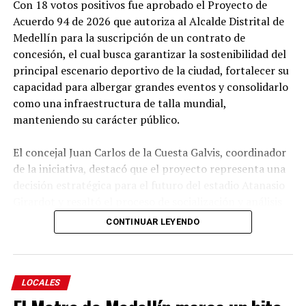
Con 18 votos positivos fue aprobado el Proyecto de
Acuerdo 94 de 2026 que autoriza al Alcalde Distrital de
Medellín para la suscripción de un contrato de
concesión, el cual busca garantizar la sostenibilidad del
principal escenario deportivo de la ciudad, fortalecer su
capacidad para albergar grandes eventos y consolidarlo
como una infraestructura de talla mundial,
manteniendo su carácter público.
El concejal Juan Carlos de la Cuesta Galvis, coordinador
de la iniciativa, destacó que el proyecto representa una
decisión estratégica para el futuro del estadio Atanasio
Girardot y resaltó el proceso de socialización y análisis
adelantado por el Concejo durante su estudio.
CONTINUAR LEYENDO
Explicó que el objetivo es autorizar al Alcalde para
suscribir un contrato de concesión que permita diseñar,
modernizar, financiar, construir, operar, mantener y
LOCALES
aprovechar comercialmente el escenario deportivo,