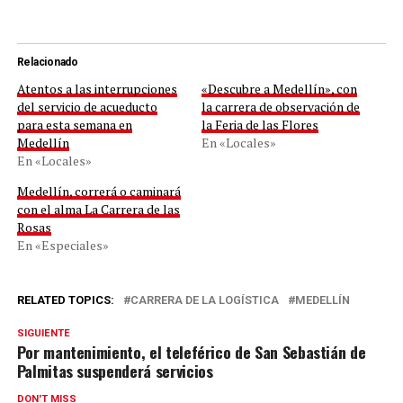
Relacionado
Atentos a las interrupciones
«Descubre a Medellín», con
del servicio de acueducto
la carrera de observación de
para esta semana en
la Feria de las Flores
Medellín
En «Locales»
En «Locales»
Medellín, correrá o caminará
con el alma La Carrera de las
Rosas
En «Especiales»
RELATED TOPICS:
CARRERA DE LA LOGÍSTICA
MEDELLÍN
SIGUIENTE
Por mantenimiento, el teleférico de San Sebastián de
Palmitas suspenderá servicios
DON'T MISS