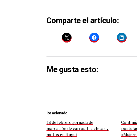
Comparte el artículo:
Me gusta esto:
Relacionado
18 de febrero, jornada de
Continúa
marcación de carros, bicicletas y
postulac
motos en Itagüí
«Mujere