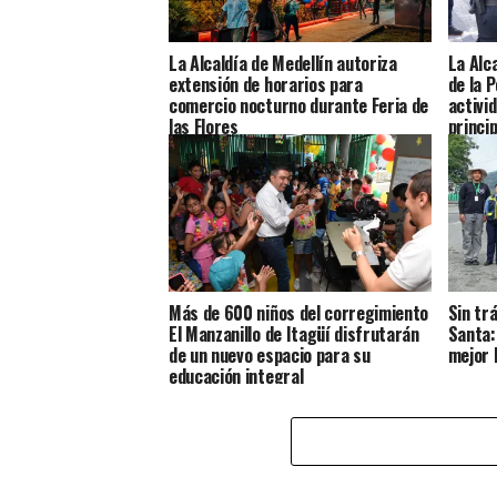
La Alcaldía de Medellín autoriza
La Alc
extensión de horarios para
de la P
comercio nocturno durante Feria de
activi
las Flores
princip
Más de 600 niños del corregimiento
Sin tr
El Manzanillo de Itagüí disfrutarán
Santa:
de un nuevo espacio para su
mejor 
educación integral