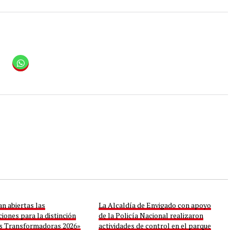
n abiertas las
La Alcaldía de Envigado con apoyo
iones para la distinción
de la Policía Nacional realizaron
s Transformadoras 2026»
actividades de control en el parque