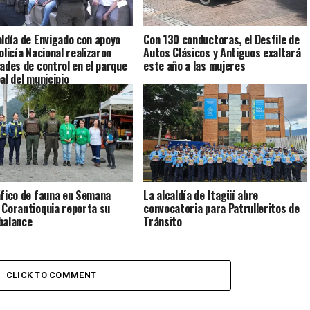
aldía de Envigado con apoyo
Con 130 conductoras, el Desfile de
olicía Nacional realizaron
Autos Clásicos y Antiguos exaltará
dades de control en el parque
este año a las mujeres
al del municipio
áfico de fauna en Semana
La alcaldía de Itagüí abre
 Corantioquia reporta su
convocatoria para Patrulleritos de
balance
Tránsito
CLICK TO COMMENT