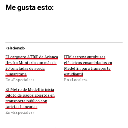
Me gusta esto:
Relacionado
El carguero A330F de Avianca
ITM estrena autobuses
llegó a Montería con más de
eléctricos ensamblados en
20 toneladas de ayuda
Medellín para transporte
humanitaria
estudiantil
En «Especiales»
En «Locales»
El Metro de Medellín inicia
piloto de pagos abiertos en
transporte público con
tarjetas bancarias
En «Especiales»