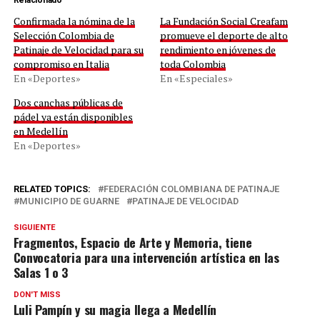
Confirmada la nómina de la
La Fundación Social Creafam
Selección Colombia de
promueve el deporte de alto
Patinaje de Velocidad para su
rendimiento en jóvenes de
compromiso en Italia
toda Colombia
En «Deportes»
En «Especiales»
Dos canchas públicas de
pádel ya están disponibles
en Medellín
En «Deportes»
RELATED TOPICS:
FEDERACIÓN COLOMBIANA DE PATINAJE
MUNICIPIO DE GUARNE
PATINAJE DE VELOCIDAD
SIGUIENTE
Fragmentos, Espacio de Arte y Memoria, tiene
Convocatoria para una intervención artística en las
Salas 1 o 3
DON'T MISS
Luli Pampín y su magia llega a Medellín