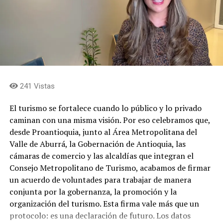
debate democrático desde un medio de comunicación
como este.
Ahora, gracias a la generosidad del presidente electo De
la Espriella, asumiré una nueva responsabilidad de
servicio a Colombia desde el Ministerio de Cultura, un
reto por lo que representa, por lo que queremos hacer y
por mi perfil, tan criticado por algunos para asumir esa
241 Vistas
cartera.
El turismo se fortalece cuando lo público y lo privado
caminan con una misma visión. Por eso celebramos que,
Creo que la cultura es un tema transversal que habilita
desde Proantioquia, junto al Área Metropolitana del
la creación y recreación de la identidad de las Naciones,
Valle de Aburrá, la Gobernación de Antioquia, las
es su alma; es una gran industria que permite la
cámaras de comercio y las alcaldías que integran el
diversificación de la economía, aportando al
Consejo Metropolitano de Turismo, acabamos de firmar
crecimiento económico, la generación de empleo y la
un acuerdo de voluntades para trabajar de manera
innovación social; es una gran herramienta diplomática
conjunta por la gobernanza, la promoción y la
(soft power), porque es la mejor manera de llegar e
organización del turismo. Esta firma vale más que un
influir en otros países; es una forma de preservar el
protocolo: es una declaración de futuro. Los datos
patrimonio material e inmaterial, y un instrumento que