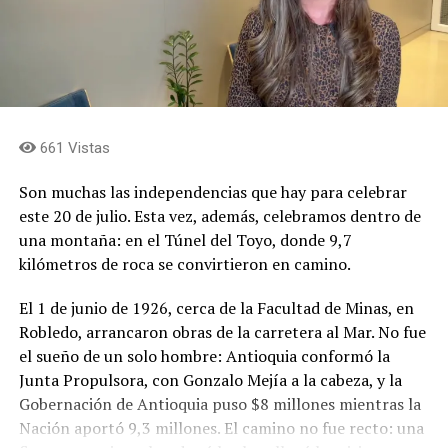
Finalmente, los invito para que, como colombianos, nos
Por eso, antes de firmar, escuchamos. Setenta y siete
unamos para rescatar el país y construir la Patria
actores del ecosistema turístico: empresarios, gobiernos
Milagro; aquí no solo luchamos por un cambio de
municipales, gremios, academia y sociedad civil. todos
Gobierno, sino por un cambio en la forma de gobernar;
coincidieron en algo: el turismo solo se consolida
superemos el sectarismo, porque como lo ha dicho el
cuando se construye de manera articulada, con
661 Vistas
Presidente Abelardo, aquí no hay vencedores ni
responsabilidad. Cada municipio ha desarrollado una
vencidos; trabajemos sin descanso para que Colombia
oferta a la medida de sus vocaciones y atractivos: Urabá,
Son muchas las independencias que hay para celebrar
llegue al nivel que merece por su potencial y que eso se
Guatapé, el corredor patrimonial de Jericó y Jardín, los
este 20 de julio. Esta vez, además, celebramos dentro de
traduzca en bienestar para todos nuestros
charcos del Oriente, la tradición artesanal de Rionegro y
una montaña: en el Túnel del Toyo, donde 9,7
compatriotas.
La Ceja, entre otros. Lejos de competir entre sí, esa
kilómetros de roca se convirtieron en camino.
diversidad es nuestra mayor fortaleza para
Paola Holguín….El Colombiano… agosto 2026
proyectarnos hacia los mercados internacionales.
El 1 de junio de 1926, cerca de la Facultad de Minas, en
Robledo, arrancaron obras de la carretera al Mar. No fue
Turismo es infraestructura: Turismo es conectividad.
Comparte el artículo:
el sueño de un solo hombre: Antioquia conformó la
Turismo es formación de quien recibe al visitante. Y es,
Junta Propulsora, con Gonzalo Mejía a la cabeza, y la
sobre todo, gobernanza: una visión concertada de largo
Gobernación de Antioquia puso $8 millones mientras la
plazo que trascienda periodos electorales, para que la
Nación aportó 9,3 millones. El camino no fue recto: una
promoción tenga detrás un sistema y deje huella. Eso