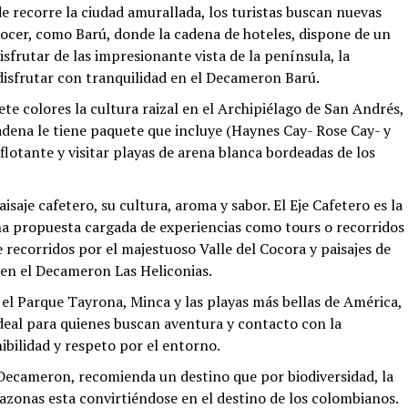
 recorre la ciudad amurallada, los turistas buscan nuevas
ocer, como Barú, donde la cadena de hoteles, dispone de un
isfrutar de las impresionante vista de la península, la
disfrutar con tranquilidad en el Decameron Barú.
ete colores la cultura raizal en el Archipiélago de San Andrés,
cadena le tiene paquete que incluye (Haynes Cay- Rose Cay- y
 flotante y visitar playas de arena blanca bordeadas de los
aisaje cafetero, su cultura, aroma y sabor. El Eje Cafetero es la
Una propuesta cargada de experiencias como tours o recorridos
de recorridos por el majestuoso Valle del Cocora y paisajes de
o en el Decameron Las Heliconias.
 el Parque Tayrona, Minca y las playas más bellas de América,
deal para quienes buscan aventura y contacto con la
nibilidad y respeto por el entorno.
Decameron, recomienda un destino que por biodiversidad, la
mazonas esta convirtiéndose en el destino de los colombianos.