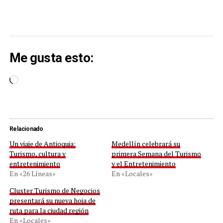
Me gusta esto:
Cargando...
Relacionado
Un viaje de Antioquia:
Medellín celebrará su
Turismo, cultura y
primera Semana del Turismo
entretenimiento
y el Entretenimiento
En «26 Líneas»
En «Locales»
Cluster Turismo de Negocios
presentará su nueva hoja de
ruta para la ciudad región
En «Locales»