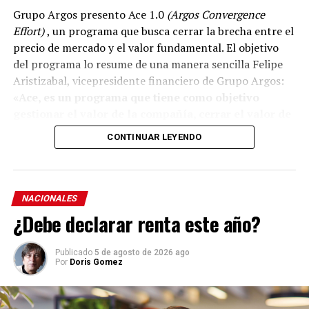
Grupo Argos presento Ace 1.0
(Argos Convergence
Effort)
, un programa que busca cerrar la brecha entre el
precio de mercado y el valor fundamental. El objetivo
del programa lo resume de una manera sencilla Felipe
Aristizabal, vicepresidente financiero de Grupo Argos:
«Ace, es un programa que tiene como objetivo
gestionar el valor de la compañía, cerrar el valor de
la brecha que existe entre el precio que el mercado
CONTINUAR LEYENDO
reconoce del valor fundamental de nuestra
estrategia».
El programa, se apoya en la hoja de ruta que la
NACIONALES
organización ha trazado y recorrido durante la última
¿Debe declarar renta este año?
década para simplificar su estructura, en enfocar su
portafolio, fortalecer su balance, rotar capital y hacer
Publicado
5 de agosto de 2026 ago
más visible el valor de sus activos.
Por
Doris Gomez
“ACE es una señal clara de confianza en el valor de
Grupo Argos y en la calidad de su portafolio. Después