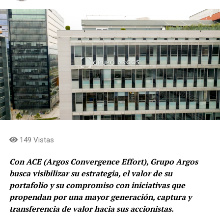
Para el corporado, este movimiento es un mensaje
potente: con el crimen no se negocia, se le aplica la ley.
“Hoy el Estado hizo lo que tenía que hacer. Una cosa
es buscar la paz y otra muy diferente es arrodillarse
ante los jefes del crimen y de estructuras armadas»
aseguró
Finalmente, en su mensaje, Alejandro manifestó, que,
«una cosa es buscar la paz, otra es negociar con los
jefes del crimen. Las cárceles para pagar condenas».
149 Vistas
Comparte el artículo:
Con ACE (Argos Convergence Effort), Grupo Argos
busca visibilizar su estrategia, el valor de su
portafolio y su compromiso con iniciativas que
Me gusta esto:
propendan por una mayor generación, captura y
transferencia de valor hacia sus accionistas.