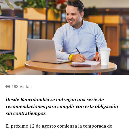
de una década de simplificación y enfoque, la
compañía está lista para acelerar la captura de valor
para sus accionistas. Estamos concentrados en
fortalecer la rentabilidad de los negocios, en cerrar el
descuento de las acciones frente al valor
fundamental, en acercar los flujos de caja al holding
y en simplificar la estructura para consolidar el rol de
asignación de capital en cabeza de Grupo Argos y
concentrar el rol de gestión de activos y
levantamiento de capital en cabeza de Grupo Argos
Asset Management (Odinsa)»
afirma, Juan Esteban
Calle, presidente de Grupo Argos.
183 Vistas
Desde Bancolombia se entregan una serie de
recomendaciones para cumplir con esta obligación
sin contratiempos.
El próximo 12 de agosto comienza la temporada de