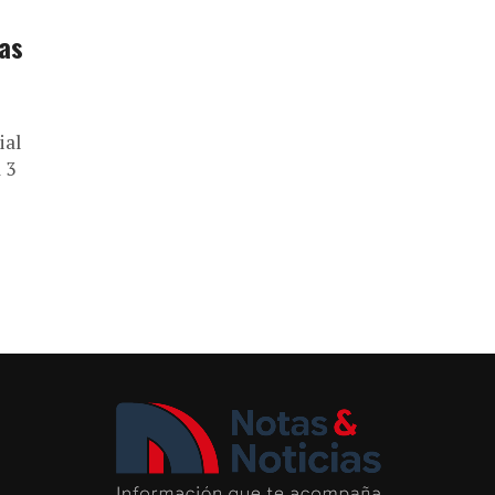
das
ial
 3