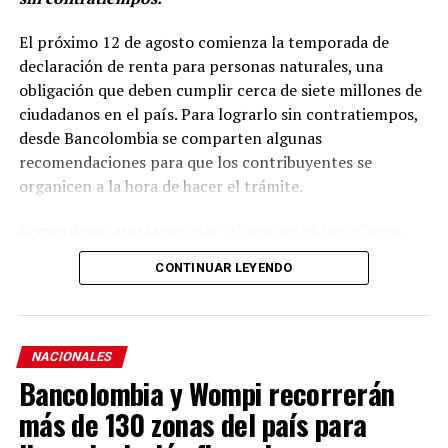
El próximo 12 de agosto comienza la temporada de
declaración de renta para personas naturales, una
obligación que deben cumplir cerca de siete millones de
ciudadanos en el país. Para lograrlo sin contratiempos,
desde Bancolombia se comparten algunas
recomendaciones para que los contribuyentes se
organicen a la hora de hacer el trámite.
Recuerde no asustarse, este «Coco» no es tan «Coco».
Simplemente es tomarse unos minutos, por ejemplo,
CONTINUAR LEYENDO
para leer este texto donde de manera clara y sencilla se
le resuelven inquietudes, y le bote el miedo al «Coco»
¿Cómo sé si debo declarar renta?
NACIONALES
Bancolombia y Wompi recorrerán
Según la Norma Tributaria, para el año gravable 2025
deberán presentar declaración de renta las personas
más de 130 zonas del país para
naturales que cumplan al menos una de las siguientes