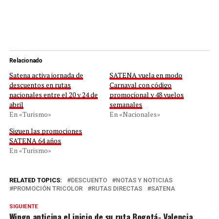
Relacionado
Satena activa jornada de
SATENA vuela en modo
descuentos en rutas
Carnaval con código
nacionales entre el 20 y 24 de
promocional y 48 vuelos
abril
semanales
En «Turismo»
En «Nacionales»
Siguen las promociones
SATENA 64 años
En «Turismo»
RELATED TOPICS:
DESCUENTO
NOTAS Y NOTICIAS
PROMOCIÓN TRICOLOR
RUTAS DIRECTAS
SATENA
SIGUIENTE
Wingo anticipa el inicio de su ruta Bogotá- Valencia