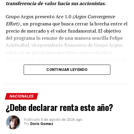
transferencia de valor hacia sus accionistas.
Grupo Argos presento Ace 1.0
(Argos Convergence
Effort)
, un programa que busca cerrar la brecha entre el
precio de mercado y el valor fundamental. El objetivo
del programa lo resume de una manera sencilla Felipe
Aristizabal, vicepresidente financiero de Grupo Argos:
«Ace, es un programa que tiene como objetivo
gestionar el valor de la compañía, cerrar el valor de
la brecha que existe entre el precio que el mercado
CONTINUAR LEYENDO
reconoce del valor fundamental de nuestra
estrategia».
El programa, se apoya en la hoja de ruta que la
NACIONALES
organización ha trazado y recorrido durante la última
¿Debe declarar renta este año?
década para simplificar su estructura, en enfocar su
portafolio, fortalecer su balance, rotar capital y hacer
Publicado
5 de agosto de 2026 ago
más visible el valor de sus activos.
Por
Doris Gomez