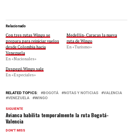
Relacionado
Con tres rutas Wingo se
Medellín- Caracas la nueva
prepara para reiniciar vuelos
ruta de Wingo
desde Colombia hacia
En «Turismo»
Venezuela
En «Nacionales»
Despegó Wingo sale
En «Especiales»
RELATED TOPICS:
BOGOTÁ
NOTAS Y NOTICIAS
VALENCIA
VENEZUELA
WINGO
SIGUIENTE
Avianca habilita temporalmente la ruta Bogotá-
Valencia
DON'T MISS