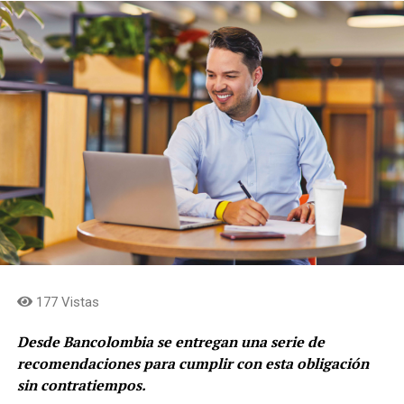
“ACE es una señal clara de confianza en el valor de
Grupo Argos y en la calidad de su portafolio. Después
de una década de simplificación y enfoque, la
compañía está lista para acelerar la captura de valor
para sus accionistas. Estamos concentrados en
fortalecer la rentabilidad de los negocios, en cerrar el
descuento de las acciones frente al valor
fundamental, en acercar los flujos de caja al holding
y en simplificar la estructura para consolidar el rol de
asignación de capital en cabeza de Grupo Argos y
concentrar el rol de gestión de activos y
levantamiento de capital en cabeza de Grupo Argos
Asset Management (Odinsa)»
afirma, Juan Esteban
Calle, presidente de Grupo Argos.
177 Vistas
Desde Bancolombia se entregan una serie de
recomendaciones para cumplir con esta obligación
sin contratiempos.