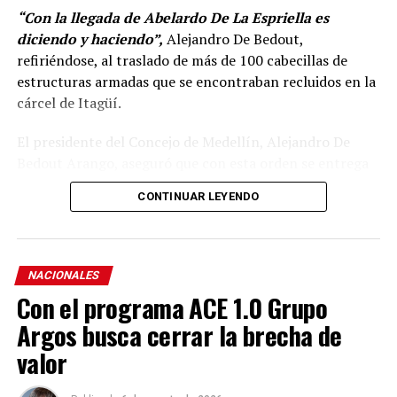
“Con la llegada de Abelardo De La Espriella es
diciendo y haciendo”,
Alejandro De Bedout,
refiriéndose, al traslado de más de 100 cabecillas de
estructuras armadas que se encontraban recluidos en la
cárcel de Itagüí.
El presidente del Concejo de Medellín, Alejandro De
Bedout Arango, aseguró que con esta orden se entrega
un mensaje poderoso, donde la llamada “falsa paz total”
CONTINUAR LEYENDO
de Gustavo Petro, se acaba.
«No más beneficios, ni
prebendas para aquellos que no cumplen la ley, y que
tanto daño le han hecho a nuestro país»
, y agregó:
«llegó el orden y la autoridad con Abelardo De La
NACIONALES
Espriella».
Con el programa ACE 1.0 Grupo
Argos busca cerrar la brecha de
De Bedout aseguró que las cárceles dejan de ser
“una
oficina, una tarima, un hotel, un centro de operación
valor
política y criminal del país”
para volver a ser lugares de
reclusión y castigo.