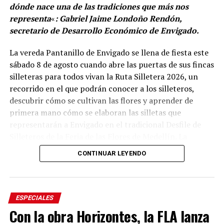
dónde nace una de las tradiciones que más nos
está disponible en la guía oficial de la ciudad, a través
representa
«
: Gabriel Jaime Londoño Rendón,
del portal medellin.travel, donde se pueden consultar
secretario de Desarrollo Económico de Envigado.
los recorridos y experiencias vinculados al patrimonio
religioso de la capital antioqueña.
La vereda Pantanillo de Envigado se llena de fiesta este
sábado 8 de agosto cuando abre las puertas de sus fincas
Comparte el artículo:
silleteras para todos vivan la Ruta Silletera 2026, un
recorrido en el que podrán conocer a los silleteros,
descubrir cómo se cultivan las flores y aprender de
primera mano cómo se elaboran las silletas que
representarán a Envigado en el tradicional Desfile de
Me gusta esto:
Silleteros de la Feria de las Flores de Medellín. La
jornada también ofrecerá gastronomía, música y otras
CONTINUAR LEYENDO
expresiones de la cultura campesina.
Desde el mediodía y hasta la medianoche, cinco fincas
silleteras de la vereda Pantanillo estarán abiertas al
ESPECIALES
público. Allí, los visitantes podrán recorrer los espacios
Con la obra Horizontes, la FLA lanza
donde las familias campesinas cultivan sus flores,