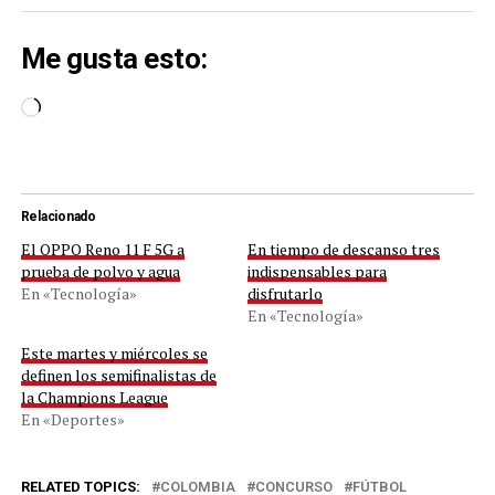
Me gusta esto:
Cargando...
Relacionado
El OPPO Reno 11 F 5G a
En tiempo de descanso tres
prueba de polvo y agua
indispensables para
En «Tecnología»
disfrutarlo
En «Tecnología»
Este martes y miércoles se
definen los semifinalistas de
la Champions League
En «Deportes»
RELATED TOPICS:
COLOMBIA
CONCURSO
FÚTBOL