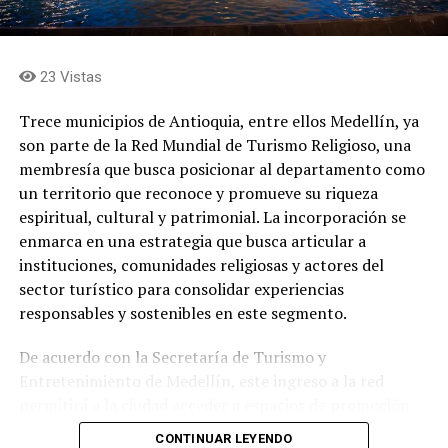
23 Vistas
Trece municipios de Antioquia, entre ellos Medellín, ya
son parte de la Red Mundial de Turismo Religioso, una
membresía que busca posicionar al departamento como
un territorio que reconoce y promueve su riqueza
espiritual, cultural y patrimonial. La incorporación se
enmarca en una estrategia que busca articular a
instituciones, comunidades religiosas y actores del
sector turístico para consolidar experiencias
responsables y sostenibles en este segmento.
De acuerdo con la Secretaría de Turismo y
Entretenimiento de Medellín, este ingreso a la red
permitirá a la ciudad acceder a espacios de promoción
internacional, intercambio de buenas prácticas,
CONTINUAR LEYENDO