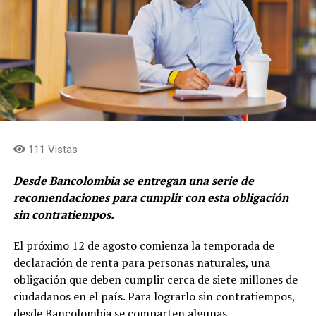
fortalecer la rentabilidad de los negocios, en cerrar el
descuento de las acciones frente al valor
fundamental, en acercar los flujos de caja al holding
y en simplificar la estructura para consolidar el rol de
asignación de capital en cabeza de Grupo Argos y
concentrar el rol de gestión de activos y
levantamiento de capital en cabeza de Grupo Argos
Asset Management (Odinsa)»
afirma, Juan Esteban
Calle, presidente de Grupo Argos.
111 Vistas
Desde Bancolombia se entregan una serie de
recomendaciones para cumplir con esta obligación
sin contratiempos.
El próximo 12 de agosto comienza la temporada de
declaración de renta para personas naturales, una
obligación que deben cumplir cerca de siete millones de
ciudadanos en el país. Para lograrlo sin contratiempos,
desde Bancolombia se comparten algunas