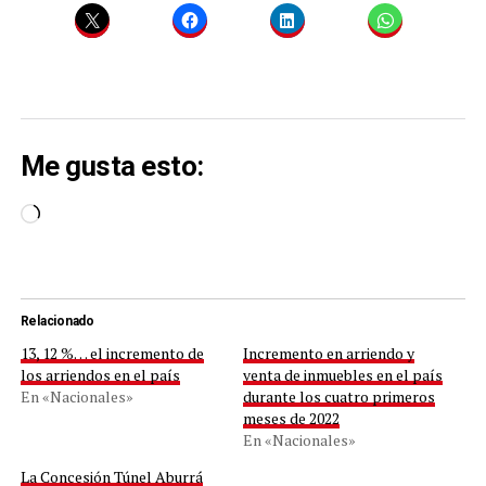
Me gusta esto:
Cargando...
Relacionado
13, 12 %… el incremento de
Incremento en arriendo y
los arriendos en el país
venta de inmuebles en el país
En «Nacionales»
durante los cuatro primeros
meses de 2022
En «Nacionales»
La Concesión Túnel Aburrá