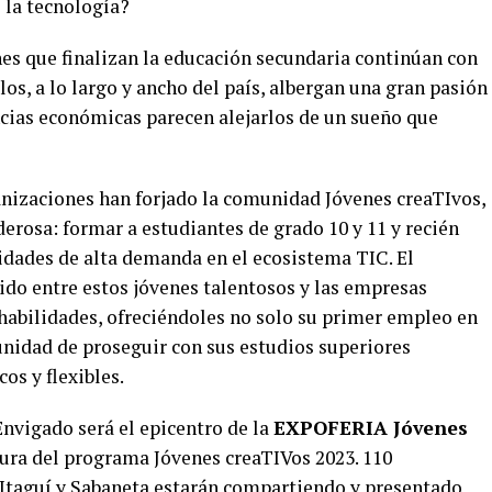
 la tecnología?
nes que finalizan la educación secundaria continúan con
os, a lo largo y ancho del país, albergan una gran pasión
ncias económicas parecen alejarlos de un sueño que
anizaciones han forjado la comunidad Jóvenes creaTIvos,
erosa: formar a estudiantes de grado 10 y 11 y recién
idades de alta demanda en el ecosistema TIC. El
ido entre estos jóvenes talentosos y las empresas
 habilidades, ofreciéndoles no solo su primer empleo en
unidad de proseguir con sus estudios superiores
os y flexibles.
nvigado será el epicentro de la
EXPOFERIA Jóvenes
usura del programa Jóvenes creaTIVos 2023. 110
 Itaguí y Sabaneta estarán compartiendo y presentado