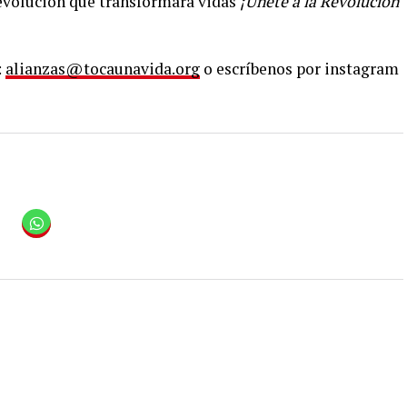
revolución que transformará vidas
¡Únete a la Revolución
:
alianzas@tocaunavida.org
o escríbenos por instagram