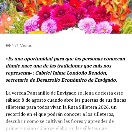
junto con el certificado que los acredita como parte de
la Red Mundial de Turismo Religioso. Además de
Medellín y Jericó, recibieron esta certificación Santa Fe
de Antioquia, San Pedro de los Milagros, Santa Rosa de
Osos, Angostura, El Peñol, El Santuario, Marinilla,
Rionegro, La Ceja, Girardota y La Estrella.
171 Vistas
Para quienes deseen conocer el detalle de esta nueva
«
Es una oportunidad para que las personas conozcan
oferta, el Catálogo de Rutas Religiosas de Medellín ya
dónde nace una de las tradiciones que más nos
está disponible en la guía oficial de la ciudad, a través
representa
«
: Gabriel Jaime Londoño Rendón,
del portal medellin.travel, donde se pueden consultar
secretario de Desarrollo Económico de Envigado.
los recorridos y experiencias vinculados al patrimonio
religioso de la capital antioqueña.
La vereda Pantanillo de Envigado se llena de fiesta este
sábado 8 de agosto cuando abre las puertas de sus fincas
Comparte el artículo:
silleteras para todos vivan la Ruta Silletera 2026, un
recorrido en el que podrán conocer a los silleteros,
descubrir cómo se cultivan las flores y aprender de
primera mano cómo se elaboran las silletas que