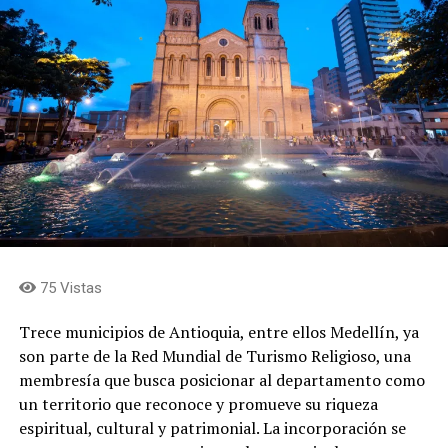
los metales dan profundidad y fuerza a los momentos
más intensos, finalmente la percusión enriquece el
pulso y la expresividad. El resultado es una experiencia
que amplía el universo sonoro de las canciones y le
permite al auditorio descubrir nuevos matices en las
composiciones que hacen parte de la memoria colectiva.
El cantante
75 Vistas
Trece municipios de Antioquia, entre ellos Medellín, ya
son parte de la Red Mundial de Turismo Religioso, una
membresía que busca posicionar al departamento como
un territorio que reconoce y promueve su riqueza
espiritual, cultural y patrimonial. La incorporación se