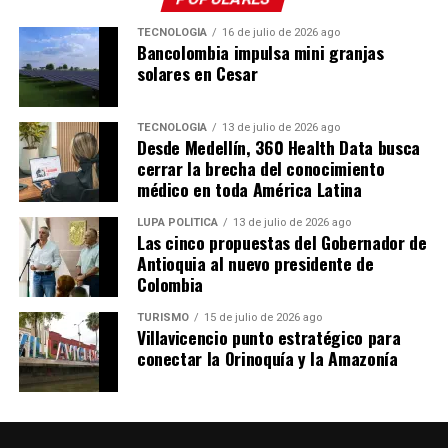
secretario de Desarrollo Económico de Envigado.
TECNOLOGÍA
16 de julio de 2026 ago
Bancolombia impulsa mini granjas
Las fincas
solares en Cesar
Las fincas que abren sus puertas son: El Reposo, La
Dalia, El Chagualo, La Colina y La Cumbre, donde
TECNOLOGÍA
13 de julio de 2026 ago
Desde Medellín, 360 Health Data busca
encontrarán a los silleteros Jhon Jaime Ramírez, Viviana
cerrar la brecha del conocimiento
Hincapié, Jorge Iván Salazar, Mariana Salazar, Arístides
médico en toda América Latina
Ríos, Fredy Ríos, Luis Carlos Ríos, William Ríos, Omar
Zapata, José Miguel Zapata, Hernán Soto, Edgar Soto y
LUPA POLÍTICA
13 de julio de 2026 ago
Las cinco propuestas del Gobernador de
Yurani Mejía, quienes serán los guías durante el
Antioquia al nuevo presidente de
recorrido.
Colombia
Durante el recorrido, los visitantes podrán conocer de
TURISMO
15 de julio de 2026 ago
Villavicencio punto estratégico para
cerca el proceso de elaboración de las silletas y las
conectar la Orinoquía y la Amazonía
historias de las familias que mantienen vivo este oficio.
Más de 30 silleteros de Envigado hacen parte de esta
tradición y llevarán sus creaciones al tradicional Desfile
de Silleteros de la Feria de las Flores de Medellín.