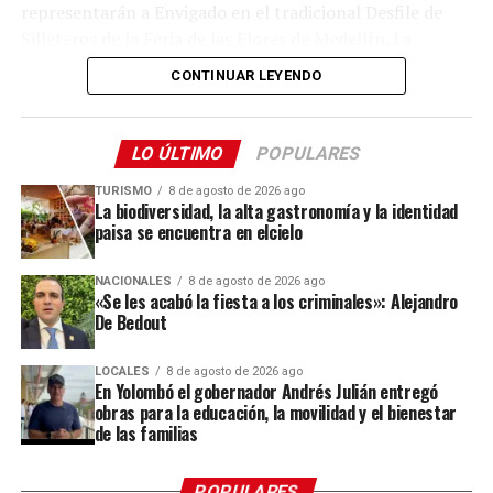
representarán a Envigado en el tradicional Desfile de
Me gusta esto:
Silleteros de la Feria de las Flores de Medellín. La
jornada también ofrecerá gastronomía, música y otras
CONTINUAR LEYENDO
expresiones de la cultura campesina.
Desde el mediodía y hasta la medianoche, cinco fincas
LO ÚLTIMO
POPULARES
silleteras de la vereda Pantanillo estarán abiertas al
público. Allí, los visitantes podrán recorrer los espacios
TURISMO
8 de agosto de 2026 ago
La biodiversidad, la alta gastronomía y la identidad
donde las familias campesinas cultivan sus flores,
paisa se encuentra en elcielo
conocer el trabajo que realizan durante todo el año y
compartir con los silleteros que se preparan para llevar
NACIONALES
8 de agosto de 2026 ago
sus creaciones a uno de los eventos culturales más
«Se les acabó la fiesta a los criminales»: Alejandro
De Bedout
importantes de Antioquia.
“Esta es una oportunidad para que las personas
LOCALES
8 de agosto de 2026 ago
En Yolombó el gobernador Andrés Julián entregó
conozcan dónde nace una de las tradiciones que más
obras para la educación, la movilidad y el bienestar
nos representa, compartan con nuestros silleteros y
de las familias
descubran todo el trabajo que hay detrás de una
silleta”,
destacó Gabriel Jaime Londoño Rendón,
POPULARES