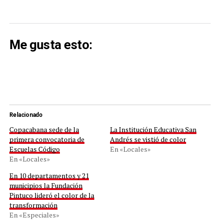
Me gusta esto:
Relacionado
Copacabana sede de la
La Institución Educativa San
primera convocatoria de
Andrés se vistió de color
Escuelas Código
En «Locales»
En «Locales»
En 10 departamentos y 21
municipios la Fundación
Pintuco lideró el color de la
transformación
En «Especiales»