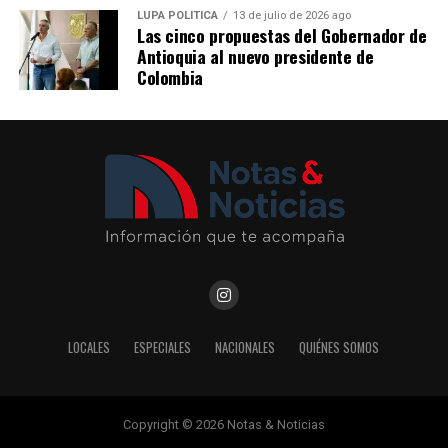
LUPA POLÍTICA
13 de julio de 2026 ago
Las cinco propuestas del Gobernador de
Comparte el artículo:
Comparte el artículo:
Antioquia al nuevo presidente de
Colombia
Me gusta esto:
Me gusta esto:
LOCALES
ESPECIALES
NACIONALES
QUIÉNES SOMOS
Copyright © 2026 Notas & Noticias