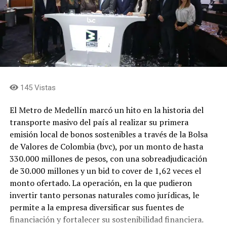
y la sostenibilidad del escenario a largo plazo.
Concejales que integran la comisión de ponentes
expresaron que el proyecto representa una oportunidad
para transformar el estadio Atanasio Girardot en un
escenario de talla mundial, capaz de responder a las
exigencias de los grandes eventos deportivos y
145 Vistas
culturales, superando la obsolescencia de la
infraestructura, fortaleciendo su sostenibilidad
El Metro de Medellín marcó un hito en la historia del
financiera y convirtiéndolo en un recinto
transporte masivo del país al realizar su primera
multipropósito bajo estándares internacionales,
emisión local de bonos sostenibles a través de la Bolsa
mediante un modelo de financiación que combina
de Valores de Colombia (bvc), por un monto de hasta
recursos públicos y privados.
330.000 millones de pesos, con una sobreadjudicación
de 30.000 millones y un bid to cover de 1,62 veces el
Finalmente manifestaron que la EDU liderará la
monto ofertado. La operación, en la que pudieron
estructuración del proyecto por su capacidad técnica y
invertir tanto personas naturales como jurídicas, le
jurídica, garantizando que el estadio continúe siendo de
permite a la empresa diversificar sus fuentes de
propiedad del Distrito. También señalaron que este
financiación y fortalecer su sostenibilidad financiera.
modelo podría convertirse en un referente para el