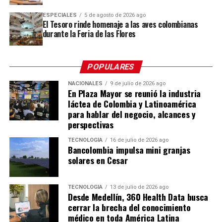
económica de 22 millones de dólares, cuatro millones
ESPECIALES
5 de agosto de 2026 ago
más que en la edición 2025, aunque por debajo de la
El Tesoro rinde homenaje a las aves colombianas
meta inicial de 25 millones. A esto se sumaron
durante la Feria de las Flores
oportunidades de exportación calculadas por
ProColombia en 12 millones de dólares, con la
participación de compradores de Ecuador, Perú, Costa
POPULARES
Rica, República Dominicana y mercados de otras
NACIONALES
9 de julio de 2026 ago
latitudes como Emiratos Árabes, Reino Unido, España y
En Plaza Mayor se reunió la industria
Francia.
láctea de Colombia y Latinoamérica
para hablar del negocio, alcances y
María Fernanda Galeano, secretaria de Desarrollo
perspectivas
Económico de Medellín, destacó el alcance territorial
TECNOLOGÍA
16 de julio de 2026 ago
que tuvo el evento durante esta edición, al expandirse
Bancolombia impulsa mini granjas
más allá de su sede tradicional en Plaza Mayor. «Durante
solares en Cesar
esta semana, la feria no solo vibró en Plaza Mayor, sino
que se expandió a cerca de 40 espacios de ciudad,
TECNOLOGÍA
13 de julio de 2026 ago
dejando un impacto económico superior a los 22
Desde Medellín, 360 Health Data busca
cerrar la brecha del conocimiento
millones de dólares que dinamiza directamente no solo
médico en toda América Latina
al sector, sino también el turismo, la gastronomía, el