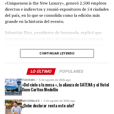
«Uniqueness is the New Luxury», generó 2.500 empleos
directos e indirectos y reunió expositores de 54 ciudades
del país, en lo que se consolida como la edición más
Me gusta esto:
grande en la historia del evento.
Sebastián Díez, presidente de Inexmoda, explicó que
esta versión marcó un hito al extenderse por primera
vez durante una semana completa. «Estamos cerrando
oficialmente la edición número 37 de Colombiamoda,
CONTINUAR LEYENDO
esta plataforma que se sigue posicionando como la más
importante de América Latina. Por primera vez en la
historia de Colombiamoda tuvimos una semana
LO ÚLTIMO
POPULARES
completa del evento, iniciamos el sábado 25 de julio y
TURISMO
5 de agosto de 2026 ago
terminamos el viernes 31 de julio», indicó el directivo,
«Del cielo a la mesa «, la alianza de SATENA y el Hotel
quien detalló que esta decisión respondió a una
Dann Carlton Medellín
estrategia para aumentar las noches de permanencia de
los visitantes y, con ello, su gasto en la ciudad.
NACIONALES
5 de agosto de 2026 ago
¿Debe declarar renta este año?
La estrategia dio resultado: la feria dejó una derrama