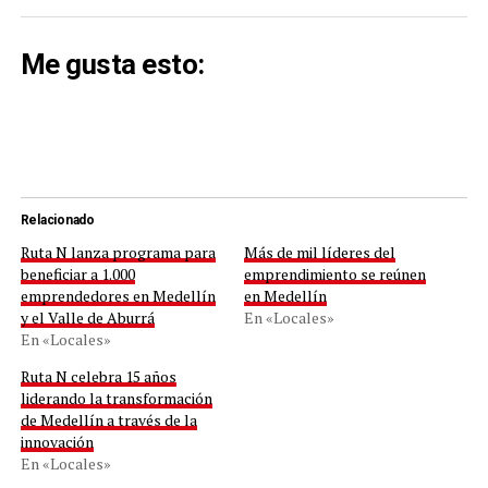
Me gusta esto:
Relacionado
Ruta N lanza programa para
Más de mil líderes del
beneficiar a 1.000
emprendimiento se reúnen
emprendedores en Medellín
en Medellín
y el Valle de Aburrá
En «Locales»
En «Locales»
Ruta N celebra 15 años
liderando la transformación
de Medellín a través de la
innovación
En «Locales»