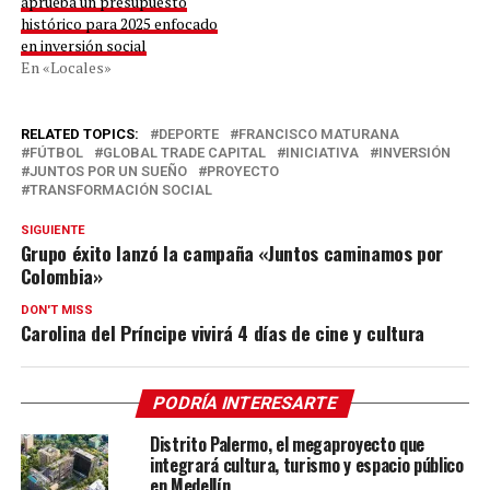
aprueba un presupuesto
histórico para 2025 enfocado
en inversión social
En «Locales»
RELATED TOPICS:
DEPORTE
FRANCISCO MATURANA
FÚTBOL
GLOBAL TRADE CAPITAL
INICIATIVA
INVERSIÓN
JUNTOS POR UN SUEÑO
PROYECTO
TRANSFORMACIÓN SOCIAL
SIGUIENTE
Grupo éxito lanzó la campaña «Juntos caminamos por
Colombia»
DON'T MISS
Carolina del Príncipe vivirá 4 días de cine y cultura
PODRÍA INTERESARTE
Distrito Palermo, el megaproyecto que
integrará cultura, turismo y espacio público
en Medellín