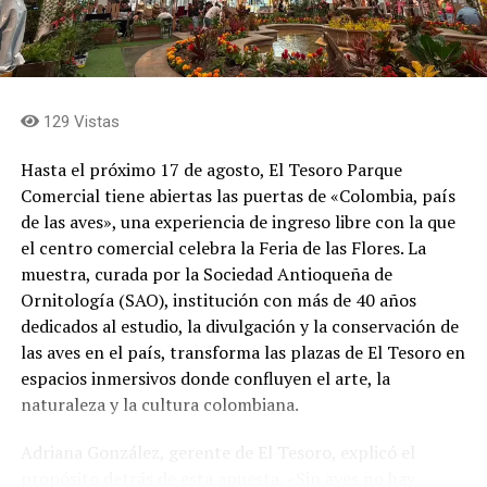
La producción total de 6.000 botellas se dividirá en tres
variantes de tapa: 2.000 azules, 2.000 rojas y 2.000
verdes. Luis Fernando Bagué Trujillo, gerente de la
Fábrica de Licores de Antioquia, explicó el significado de
129 Vistas
esta apuesta para la compañía. «Nos llena de orgullo
unir dos símbolos que hacen parte del corazón de los
Hasta el próximo 17 de agosto, El Tesoro Parque
antioqueños: Horizontes, una obra emblemática de
Comercial tiene abiertas las puertas de «Colombia, país
nuestro patrimonio cultural, y Aguardiente Antioqueño,
de las aves», una experiencia de ingreso libre con la que
una marca que por más de cien años ha acompañado
el centro comercial celebra la Feria de las Flores. La
nuestras celebraciones y los momentos más
muestra, curada por la Sociedad Antioqueña de
importantes de nuestra historia. Esta edición especial es
Ornitología (SAO), institución con más de 40 años
un homenaje a nuestras raíces y a los valores que nos
dedicados al estudio, la divulgación y la conservación de
definen: el trabajo, la berraquera, la esperanza, la
las aves en el país, transforma las plazas de El Tesoro en
familia y la capacidad de mirar siempre hacia adelante»,
espacios inmersivos donde confluyen el arte, la
afirmó el directivo.
naturaleza y la cultura colombiana.
El empaque también incluye referencias visuales a la
Adriana González, gerente de El Tesoro, explicó el
Una vez en la zona, los visitantes podrán utilizar un
identidad antioqueña, como la bandera del
propósito detrás de esta apuesta. «Sin aves no hay
circuito interno entre las veredas Pantanillo y Perico,