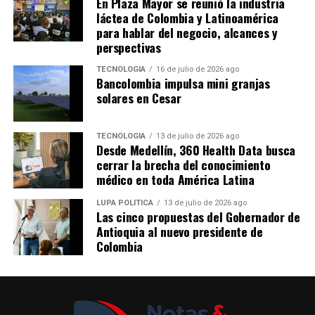
En Plaza Mayor se reunió la industria
Antioquia proyecta un crecimiento del 19 % en las
Comparte el artículo:
amazilia andina y el colibrí rubí. El recorrido se
láctea de Colombia y Latinoamérica
ventas de Aguardiente Antioqueño en comparación con
para hablar del negocio, alcances y
complementa con una feria comercial de 20 artesanos
2025, cifra con la que busca consolidar a la marca como
perspectivas
tradicionales, con propuestas de joyería en filigrana,
referente de las celebraciones más importantes de los
mochilas wayuu, ruanas de Nobsa, sombreros aguadeños
TECNOLOGÍA
16 de julio de 2026 ago
antioqueños.
Bancolombia impulsa mini granjas
y cerámica del Carmen de Viboral, entre otros oficios.
Me gusta esto:
solares en Cesar
Comparte el artículo:
TECNOLOGÍA
13 de julio de 2026 ago
Desde Medellín, 360 Health Data busca
cerrar la brecha del conocimiento
médico en toda América Latina
Me gusta esto:
LUPA POLÍTICA
13 de julio de 2026 ago
Las cinco propuestas del Gobernador de
Antioquia al nuevo presidente de
Colombia
Del 6 al 17 de agosto, Plaza Cines, el pasillo Norte y
Plaza Fuente serán sede de Raíces, la feria artesanal que
este año contará con México como país invitado, en un