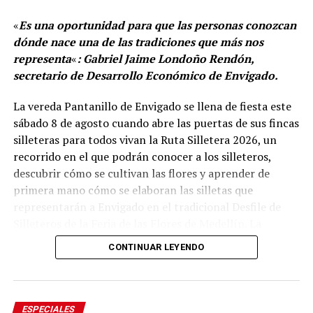
«
Es una oportunidad para que las personas conozcan
dónde nace una de las tradiciones que más nos
representa
«
: Gabriel Jaime Londoño Rendón,
secretario de Desarrollo Económico de Envigado.
La vereda Pantanillo de Envigado se llena de fiesta este
sábado 8 de agosto cuando abre las puertas de sus fincas
silleteras para todos vivan la Ruta Silletera 2026, un
recorrido en el que podrán conocer a los silleteros,
descubrir cómo se cultivan las flores y aprender de
primera mano cómo se elaboran las silletas que
representarán a Envigado en el tradicional Desfile de
Silleteros de la Feria de las Flores de Medellín. La
jornada también ofrecerá gastronomía, música y otras
CONTINUAR LEYENDO
expresiones de la cultura campesina.
Desde el mediodía y hasta la medianoche, cinco fincas
silleteras de la vereda Pantanillo estarán abiertas al
ESPECIALES