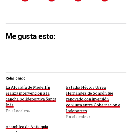
Me gusta esto:
Relacionado
La Alcaldía de Medellín
Estadio Héctor Urrea
realiza intervención a la
Hernández de Sonsón fue
cancha polideportiva Santa
renovado con inversión
Inés
conjunta entre Gobernación e
En «Locales»
Indeportes
En «Locales»
Asamblea de Antioquia